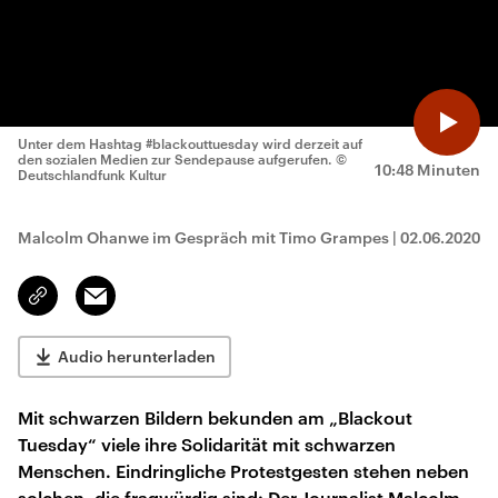
Unter dem Hashtag #blackouttuesday wird derzeit auf
den sozialen Medien zur Sendepause aufgerufen.
©
10:48 Minuten
Deutschlandfunk Kultur
Malcolm Ohanwe im Gespräch mit Timo Grampes
|
02.06.2020
Email
Link
kopieren/teilen
Audio herunterladen
Mit schwarzen Bildern bekunden am „Blackout
Tuesday“ viele ihre Solidarität mit schwarzen
Menschen. Eindringliche Protestgesten stehen neben
solchen, die fragwürdig sind: Der Journalist Malcolm