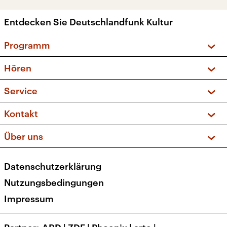
Entdecken Sie Deutschlandfunk Kultur
Programm
Vorschau und Rückschau
Hören
Sendungen und Podcasts
Livestream
Service
Musikliste
Frequenzen (UKW + DAB+)
FAQ
Kontakt
Kakadu – Das Kinderprogramm
Apps
Archiv
Hörerservice
Über uns
Newsletter
Social Media
Deutschlandradio
RSS
Datenschutzerklärung
Presse
Veranstaltungen
Nutzungsbedingungen
Karriere
Impressum
Transparenz
Korrekturen und Richtigstellungen