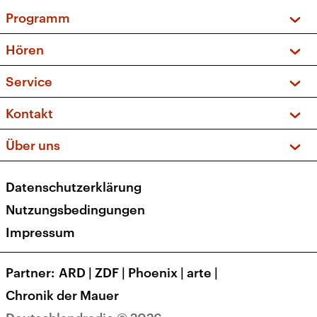
Programm
Vorschau und Rückschau
Hören
Sendungen und Podcasts
Livestream
Service
Musikliste
Frequenzen (UKW + DAB+)
FAQ
Kontakt
Kakadu – Das Kinderprogramm
Apps
Archiv
Hörerservice
Über uns
Newsletter
Social Media
Deutschlandradio
RSS
Datenschutzerklärung
Presse
Veranstaltungen
Nutzungsbedingungen
Karriere
Impressum
Transparenz
Korrekturen und Richtigstellungen
Partner
ARD
|
ZDF
|
Phoenix
|
arte
|
Barrierefreiheit
Chronik der Mauer