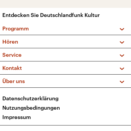
Entdecken Sie Deutschlandfunk Kultur
Programm
Vorschau und Rückschau
Hören
Sendungen und Podcasts
Livestream
Service
Musikliste
Frequenzen (UKW + DAB+)
FAQ
Kontakt
Kakadu – Das Kinderprogramm
Apps
Archiv
Hörerservice
Über uns
Newsletter
Social Media
Deutschlandradio
RSS
Datenschutzerklärung
Presse
Veranstaltungen
Nutzungsbedingungen
Karriere
Impressum
Transparenz
Korrekturen und Richtigstellungen