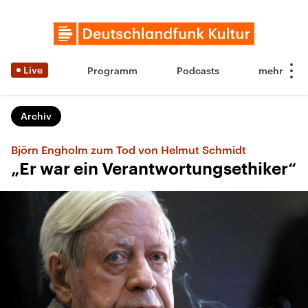
Live
Programm
Podcasts
Archiv
Björn Engholm zum Tod von Helmut Schmidt
„Er war ein Verantwortungsethiker“