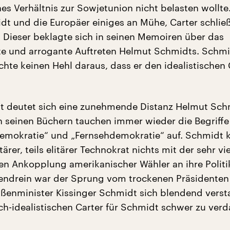
hes Verhältnis zur Sowjetunion nicht belasten wollte
dt und die Europäer einiges an Mühe, Carter schließ
. Dieser beklagte sich in seinen Memoiren über das
te und arrogante Auftreten Helmut Schmidts. Schm
te keinen Hehl daraus, dass er den idealistischen C
eit deutet sich eine zunehmende Distanz Helmut Sch
n seinen Büchern tauchen immer wieder die Begriffe
mokratie“ und „Fernsehdemokratie“ auf. Schmidt 
itärer, teils elitärer Technokrat nichts mit der sehr vie
en Ankopplung amerikanischer Wähler an ihre Politi
ndrein war der Sprung vom trockenen Präsidenten
ßenminister Kissinger Schmidt sich blendend verst
h-idealistischen Carter für Schmidt schwer zu verd