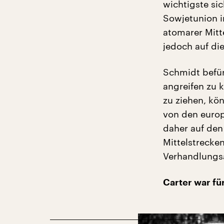
wichtigste sic
Sowjetunion i
atomarer Mitt
jedoch auf di
Schmidt befür
angreifen zu 
zu ziehen, kö
von den europ
daher auf den
Mittelstrecke
Verhandlungs
Carter war für