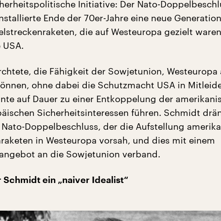
herheitspolitische Initiative: Der Nato-Doppelbeschl
nstallierte Ende der 70er-Jahre eine neue Generatio
elstreckenraketen, die auf Westeuropa gezielt waren
e USA.
chtete, die Fähigkeit der Sowjetunion, Westeuropa
können, ohne dabei die Schutzmacht USA in Mitleid
nnte auf Dauer zu einer Entkoppelung der amerikani
äischen Sicherheitsinteressen führen. Schmidt drä
 Nato-Doppelbeschluss, der die Aufstellung amerika
nraketen in Westeuropa vorsah, und dies mit einem
angebot an die Sowjetunion verband.
 Schmidt ein „naiver Idealist“