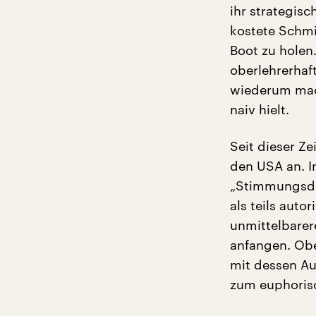
ihr strategisc
kostete Schmi
Boot zu holen
oberlehrerhaf
wiederum mach
naiv hielt.
Seit dieser Z
den USA an. I
„Stimmungsde
als teils autor
unmittelbarer
anfangen. Obe
mit dessen Au
zum euphorisc