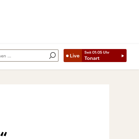
Seit
01:05
Uhr
Live
Tonart
“