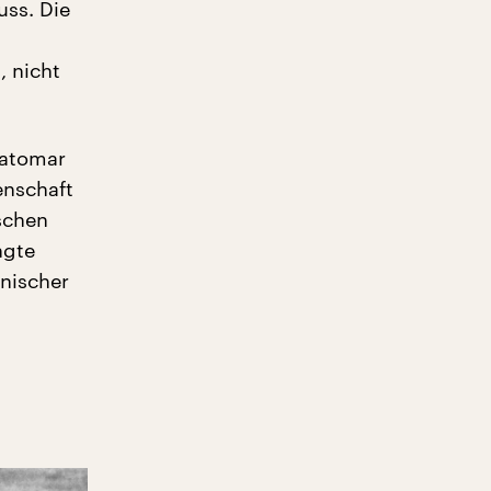
uss. Die
n
, nicht
 atomar
enschaft
schen
ngte
nischer