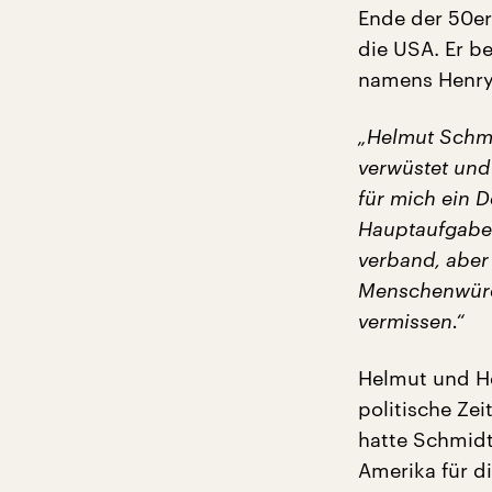
Ende der 50er
die USA. Er b
namens Henry K
„Helmut Schmi
verwüstet und 
für mich ein 
Hauptaufgaben 
verband, aber 
Menschenwürde
vermissen.“
Helmut und Hen
politische Zei
hatte Schmidt
Amerika für d