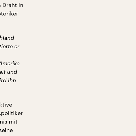
 Draht in
toriker
chland
ierte er
 Amerika
eit und
rd ihn
ktive
politiker
nis mit
seine