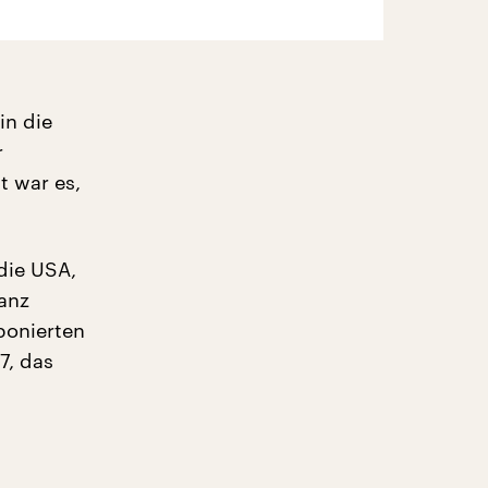
in die
r
t war es,
die USA,
ganz
ponierten
7, das