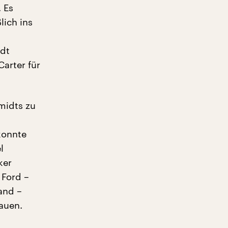
. Es
lich ins
idt
arter für
midts zu
konnte
l
ker
 Ford –
and –
auen.