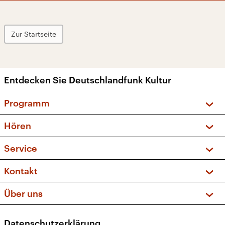
Zur Startseite
Entdecken Sie Deutschlandfunk Kultur
Programm
Vorschau und Rückschau
Hören
Sendungen und Podcasts
Livestream
Service
Musikliste
Frequenzen (UKW + DAB+)
FAQ
Kontakt
Kakadu – Das Kinderprogramm
Apps
Archiv
Hörerservice
Über uns
Newsletter
Social Media
Deutschlandradio
RSS
Datenschutzerklärung