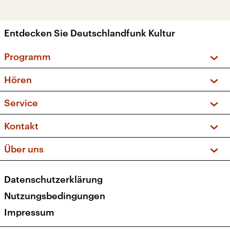
Entdecken Sie Deutschlandfunk Kultur
Programm
Vorschau und Rückschau
Hören
Sendungen und Podcasts
Livestream
Service
Musikliste
Frequenzen (UKW + DAB+)
FAQ
Kontakt
Kakadu – Das Kinderprogramm
Apps
Archiv
Hörerservice
Über uns
Newsletter
Social Media
Deutschlandradio
RSS
Datenschutzerklärung
Presse
Veranstaltungen
Nutzungsbedingungen
Karriere
Impressum
Transparenz