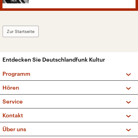
Zur Startseite
Entdecken Sie Deutschlandfunk Kultur
Programm
Vorschau und Rückschau
Hören
Sendungen und Podcasts
Livestream
Service
Musikliste
Frequenzen (UKW + DAB+)
FAQ
Kontakt
Kakadu – Das Kinderprogramm
Apps
Archiv
Hörerservice
Über uns
Newsletter
Social Media