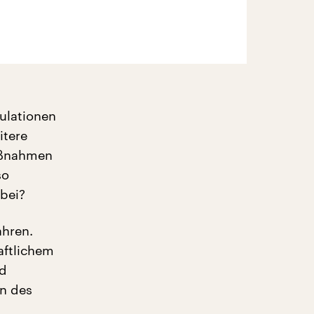
gulationen
itere
maßnahmen
so
bei?
ahren.
aftlichem
nd
en des