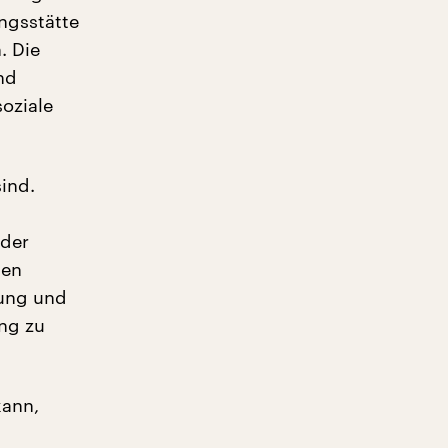
ngsstätte
. Die
nd
oziale
ind.
eder
hen
dung und
ng zu
kann,