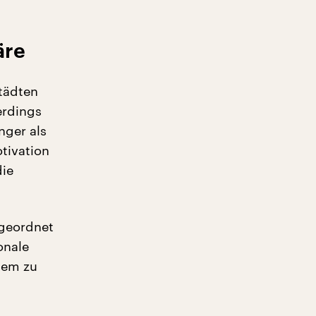
äre
Städten
erdings
nger als
otivation
die
 geordnet
onale
uem zu