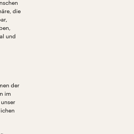
enschen
äre, die
ar,
ben,
al und
hmen der
n im
 unser
lichen