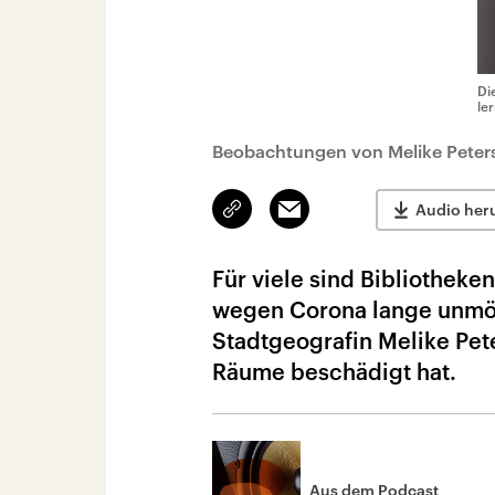
Di
le
Beobachtungen von Melike Peter
Link
Email
Audio her
kopieren/teilen
Für viele sind Bibliotheke
wegen Corona lange unmög
Stadtgeografin Melike Pete
Räume beschädigt hat.
Aus dem Podcast