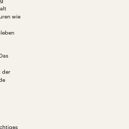
ng
alt
uren wie
nleben
 Das
t der
de
ichtiges