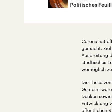
Politisches Feuil
Corona hat öf
gemacht. Ziel
Ausbreitung d
städtisches Le
womöglich zum
Die These vom 
Gemeint waren
Denken sowie 
Entwicklung v
öffentlichen 