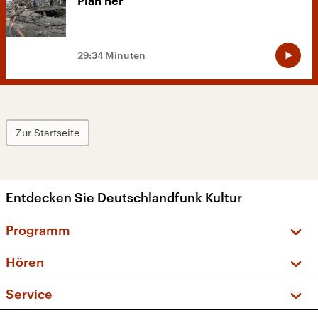
Plan her
29:34 Minuten
Zur Startseite
Entdecken Sie Deutschlandfunk Kultur
Programm
Vorschau und Rückschau
Hören
Sendungen und Podcasts
Livestream
Service
Musikliste
Frequenzen (UKW + DAB+)