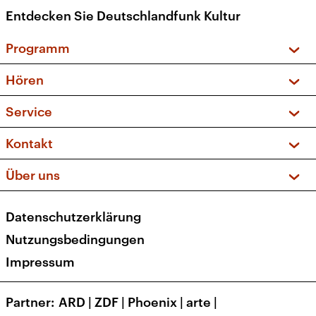
Entdecken Sie Deutschlandfunk Kultur
Programm
Vorschau und Rückschau
Hören
Sendungen und Podcasts
Livestream
Service
Musikliste
Frequenzen (UKW + DAB+)
FAQ
Kontakt
Kakadu – Das Kinderprogramm
Apps
Archiv
Hörerservice
Über uns
Newsletter
Social Media
Deutschlandradio
RSS
Datenschutzerklärung
Presse
Veranstaltungen
Nutzungsbedingungen
Karriere
Impressum
Transparenz
Korrekturen und Richtigstellungen
Partner
ARD
|
ZDF
|
Phoenix
|
arte
|
Barrierefreiheit