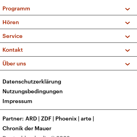
Programm
Vorschau und Rückschau
Hören
Sendungen und Podcasts
Livestream
Service
Musikliste
Frequenzen (UKW + DAB+)
FAQ
Kontakt
Kakadu – Das Kinderprogramm
Apps
Archiv
Hörerservice
Über uns
Newsletter
Social Media
Deutschlandradio
RSS
Datenschutzerklärung
Presse
Veranstaltungen
Nutzungsbedingungen
Karriere
Impressum
Transparenz
Korrekturen und Richtigstellungen
Partner
ARD
|
ZDF
|
Phoenix
|
arte
|
Barrierefreiheit
Chronik der Mauer