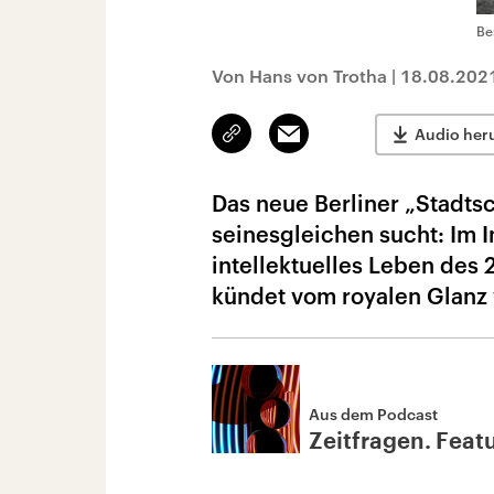
Be
Von Hans von Trotha
|
18.08.202
Link
Email
Audio her
kopieren/teilen
Das neue Berliner „Stadts
seinesgleichen sucht: Im 
intellektuelles Leben des 
kündet vom royalen Glanz
Aus dem Podcast
Zeitfragen. Feat