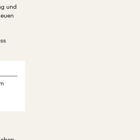
ng und
neuen
ss
em
geben,