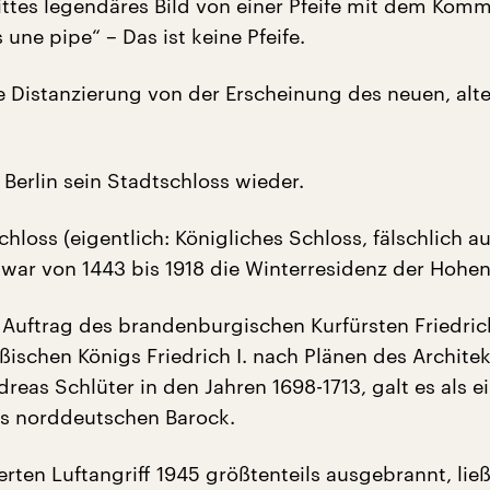
ttes legendäres Bild von einer Pfeife mit dem Kom
s une pipe“ – Das ist keine Pfeife.
ne Distanzierung von der Erscheinung des neuen, alt
 Berlin sein Stadtschloss wieder.
chloss (eigentlich: Königliches Schloss, fälschlich a
 war von 1443 bis 1918 die Winterresidenz der Hohen
uftrag des brandenburgischen Kurfürsten Friedrich 
ßischen Königs Friedrich I. nach Plänen des Archite
reas Schlüter in den Jahren 1698-1713, galt es als e
s norddeutschen Barock.
ierten Luftangriff 1945 größtenteils ausgebrannt, lie