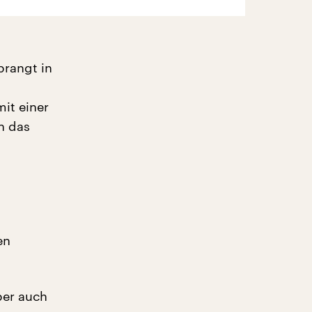
prangt in
it einer
n das
en
ber auch