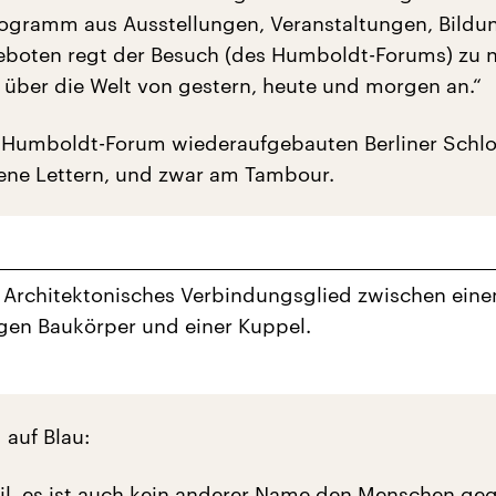
Programm aus Ausstellungen, Veranstaltungen, Bildu
eboten regt der Besuch (des Humboldt-Forums) zu 
 über die Welt von gestern, heute und morgen an.“
Humboldt-Forum wiederaufgebauten Berliner Schlo
ene Lettern, und zwar am Tambour.
 Architektonisches Verbindungsglied zwischen ein
gen Baukörper und einer Kuppel.
 auf Blau:
Heil, es ist auch kein anderer Name den Menschen ge