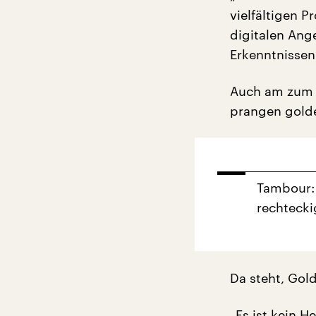
vielfältigen 
digitalen Ang
Erkenntnissen
Auch am zum 
prangen gold
Tambour:
rechtecki
Da steht, Gold
„Es ist kein 