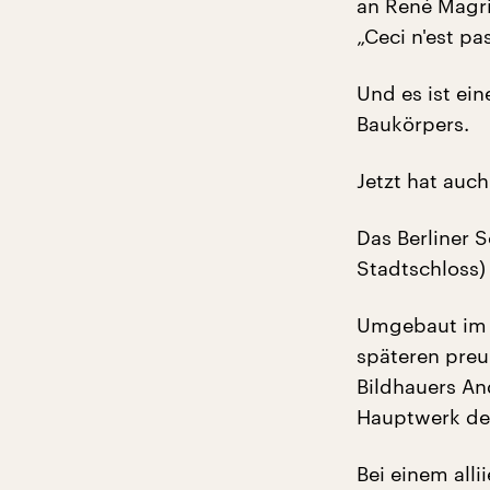
an René Magri
„Ceci n'est pa
Und es ist ei
Baukörpers.
Jetzt hat auch
Das Berliner S
Stadtschloss)
Umgebaut im A
späteren preu
Bildhauers And
Hauptwerk de
Bei einem alli