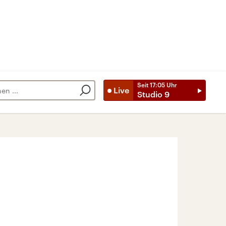
Seit
17:05
Uhr
Live
Studio 9