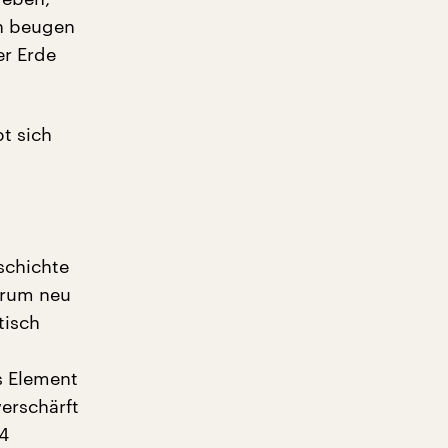
ch beugen
er Erde
t sich
schichte
orum neu
tisch
s Element
verschärft
4