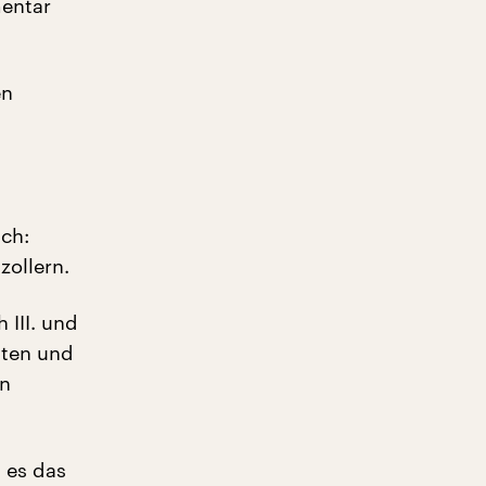
mentar
en
uch:
zollern.
III. und
kten und
in
ß es das