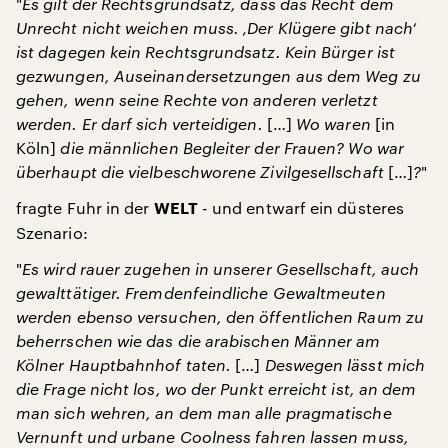
"
Es gilt der Rechtsgrundsatz, dass das Recht dem
Unrecht nicht weichen muss. ‚Der Klügere gibt nach‘
ist dagegen kein Rechtsgrundsatz. Kein Bürger ist
gezwungen, Auseinandersetzungen aus dem Weg zu
gehen, wenn seine Rechte von anderen verletzt
werden. Er darf sich verteidigen.
[…]
Wo waren
[in
Köln]
die männlichen Begleiter der Frauen? Wo war
überhaupt die vielbeschworene Zivilgesellschaft
[…]
?
"
fragte Fuhr in der
- und entwarf ein düsteres
WELT
Szenario:
"
Es wird rauer zugehen in unserer Gesellschaft, auch
gewalttätiger. Fremdenfeindliche Gewaltmeuten
werden ebenso versuchen, den öffentlichen Raum zu
beherrschen wie das die arabischen Männer am
Kölner Hauptbahnhof taten.
[…]
Deswegen lässt mich
die Frage nicht los, wo der Punkt erreicht ist, an dem
man sich wehren, an dem man alle pragmatische
Vernunft und urbane Coolness fahren lassen muss,