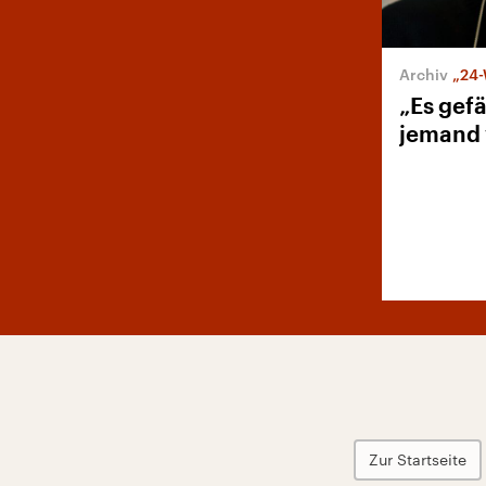
„24-W
„Es gefä
jemand 
Zur Startseite