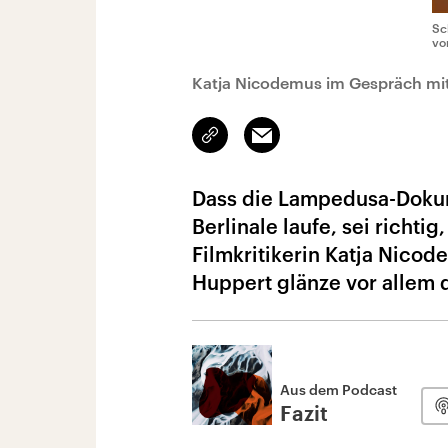
Sc
vor
Katja Nicodemus im Gespräch mit
Link
Email
kopieren/teilen
Dass die Lampedusa-Doku
Berlinale laufe, sei richti
Filmkritikerin Katja Nicod
Huppert glänze vor allem d
Aus dem Podcast
Fazit