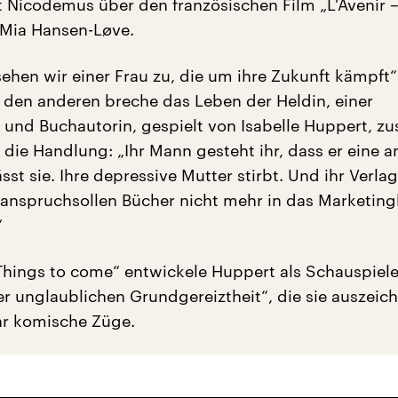
gt Nicodemus über den französischen Film „L'Avenir 
 Mia Hansen-Løve.
sehen wir einer Frau zu, die um ihre Zukunft kämpft“
 den anderen breche das Leben der Heldin, einer
en und Buchautorin, gespielt von Isabelle Huppert, 
 die Handlung: „Ihr Mann gesteht ihr, dass er eine 
sst sie. Ihre depressive Mutter stirbt. Und ihr Verlag 
e anspruchsollen Bücher nicht mehr in das Marketin
“
– Things to come“ entwickele Huppert als Schauspiel
r unglaublichen Grundgereiztheit“, die sie auszeic
hr komische Züge.