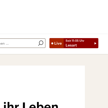
Seit
11:05
Uhr
Live
Lesart
 ihr Leben