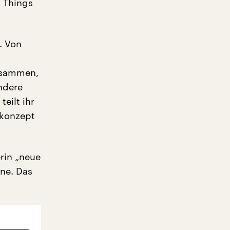
– Things
. Von
zusammen,
andere
teilt ihr
gkonzept
erin „neue
hne. Das