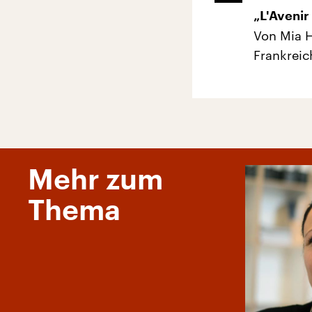
„L'Avenir
Von Mia 
Frankreic
Mehr zum
Thema