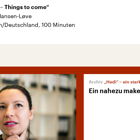
 – Things to come“
Hansen-Løve
h/Deutschland, 100 Minuten
„Hedi“ – ein stark
Ein nahezu make