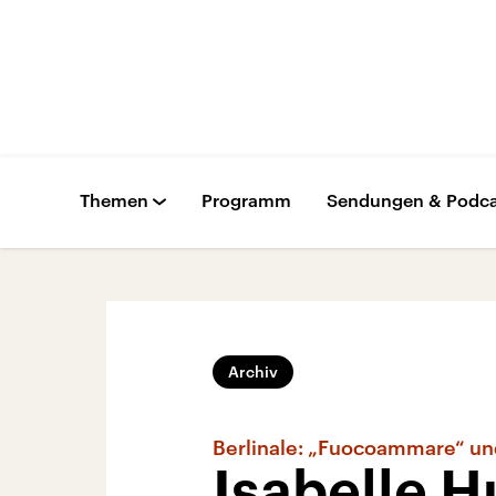
Themen
Programm
Sendungen & Podca
Archiv
Berlinale: „Fuocoammare“ und
Isabelle H