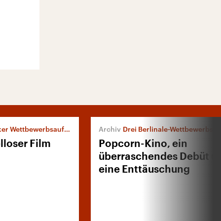
er Wettbewerbsauftakt
Drei Berlinale-Wettbewerbsfilme g
lloser Film
Popcorn-Kino, ein
überraschendes Debüt u
eine Enttäuschung