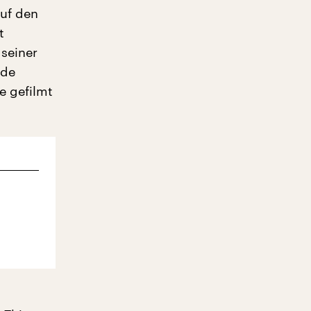
auf den
t
 seiner
nde
e gefilmt