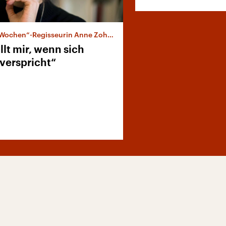
ochen“-Regisseurin Anne Zohra Berrached
llt mir, wenn sich
verspricht“