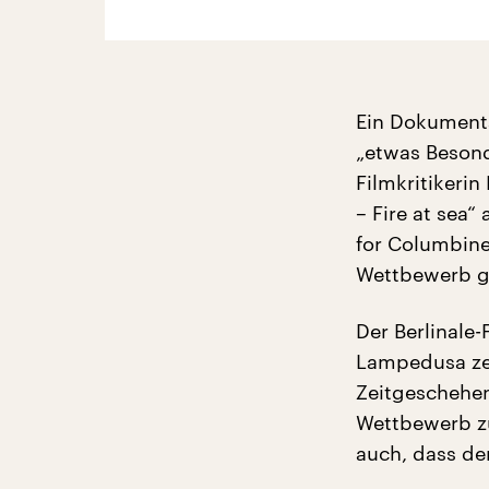
Ein Dokumenta
„etwas Besond
Filmkritikeri
– Fire at sea“
for Columbine
Wettbewerb g
Der Berlinale-
Lampedusa zeig
Zeitgeschehen
Wettbewerb zu
auch, dass de