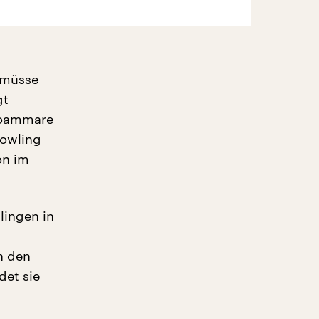
, müsse
gt
ocoammare
Bowling
on im
lingen in
n den
det sie