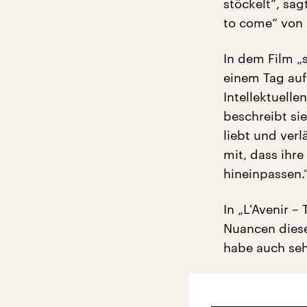
stöckelt“, sa
to come“ von
In dem Film „
einem Tag auf
Intellektuell
beschreibt sie
liebt und verlä
mit, dass ihr
hineinpassen.
In „L'Avenir 
Nuancen diese
habe auch se