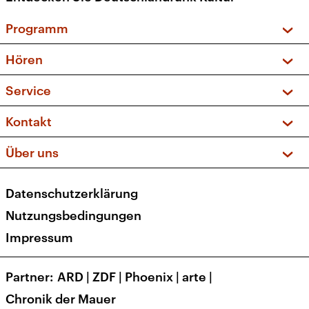
Programm
Vorschau und Rückschau
Hören
Sendungen und Podcasts
Livestream
Service
Musikliste
Frequenzen (UKW + DAB+)
FAQ
Kontakt
Kakadu – Das Kinderprogramm
Apps
Archiv
Hörerservice
Über uns
Newsletter
Social Media
Deutschlandradio
RSS
Datenschutzerklärung
Presse
Veranstaltungen
Nutzungsbedingungen
Karriere
Impressum
Transparenz
Korrekturen und Richtigstellungen
Partner
ARD
|
ZDF
|
Phoenix
|
arte
|
Barrierefreiheit
Chronik der Mauer