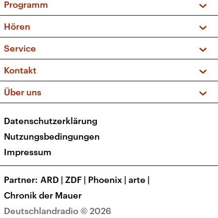
Programm
Vorschau und Rückschau
Hören
Sendungen und Podcasts
Livestream
Service
Musikliste
Frequenzen (UKW + DAB+)
FAQ
Kontakt
Kakadu – Das Kinderprogramm
Apps
Archiv
Hörerservice
Über uns
Newsletter
Social Media
Deutschlandradio
RSS
Datenschutzerklärung
Presse
Veranstaltungen
Nutzungsbedingungen
Karriere
Impressum
Transparenz
Korrekturen und Richtigstellungen
Partner
ARD
|
ZDF
|
Phoenix
|
arte
|
Barrierefreiheit
Chronik der Mauer
Deutschlandradio © 2026