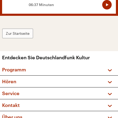
06:37 Minuten
Zur Startseite
Entdecken Sie Deutschlandfunk Kultur
Programm
Vorschau und Rückschau
Hören
Sendungen und Podcasts
Livestream
Service
Musikliste
Frequenzen (UKW + DAB+)
FAQ
Kontakt
Kakadu – Das Kinderprogramm
Apps
Archiv
Hörerservice
Über uns