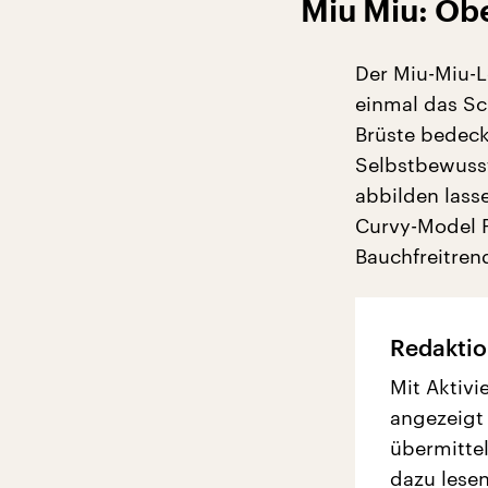
Miu Miu: Obe
Der Miu-Miu-L
einmal das Sc
Brüste bedeckt
Selbstbewusst
abbilden lass
Curvy-Model P
Bauchfreitre
Redaktio
Mit Aktivi
angezeigt
übermittel
dazu lesen