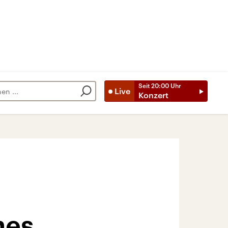
Seit
20:00
Uhr
Live
Konzert
hes