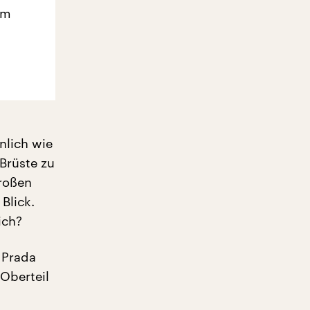
em
nlich wie
Brüste zu
großen
Blick.
ich?
 Prada
-Oberteil