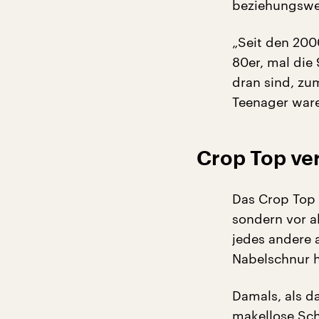
beziehungswei
„Seit den 2000
80er, mal die
dran sind, zu
Teenager ware
Crop Top ve
Das Crop Top 
sondern vor al
jedes andere 
Nabelschnur h
Damals, als d
makellose Sch