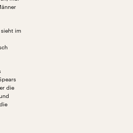
 Männer
 sieht im
sch
s
Spears
er die
 und
die