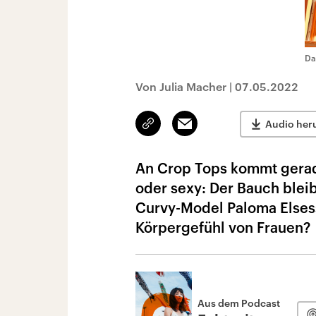
Da
Von Julia Macher
|
07.05.2022
Link
Email
Audio her
kopieren/teilen
An Crop Tops kommt gerade
oder sexy: Der Bauch bleib
Curvy-Model Paloma Elsess
Körpergefühl von Frauen?
Aus dem Podcast