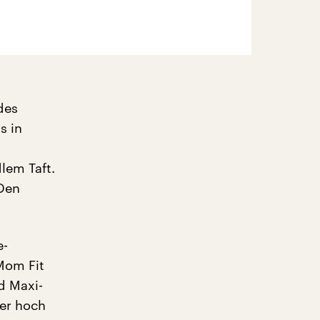
des
s in
lem Taft.
 Den
e-
Mom Fit
d Maxi-
der hoch