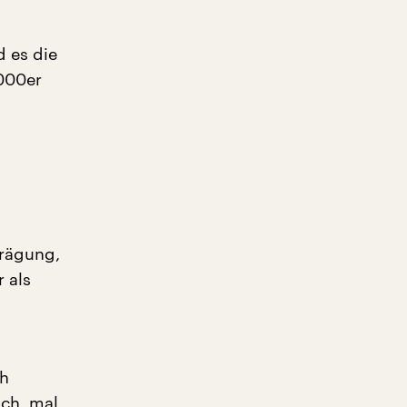
d es die
2000er
Prägung,
 als
ch
ch, mal