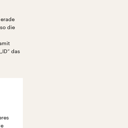
gerade
so die
amit
„ID“ das
eres
ie