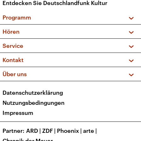
Entdecken Sie Deutschlandfunk Kultur
Programm
Vorschau und Rückschau
Hören
Sendungen und Podcasts
Livestream
Service
Musikliste
Frequenzen (UKW + DAB+)
FAQ
Kontakt
Kakadu – Das Kinderprogramm
Apps
Archiv
Hörerservice
Über uns
Newsletter
Social Media
Deutschlandradio
RSS
Datenschutzerklärung
Presse
Veranstaltungen
Nutzungsbedingungen
Karriere
Impressum
Transparenz
Korrekturen und Richtigstellungen
Partner
ARD
|
ZDF
|
Phoenix
|
arte
|
Barrierefreiheit
Chronik der Mauer