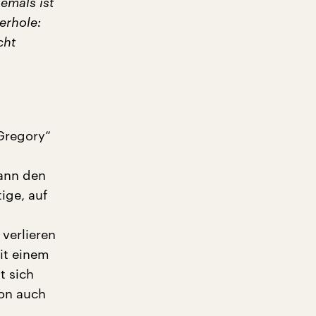
emals ist
erhole:
cht
Gregory“
ann den
ige, auf
verlieren
it einem
t sich
ion auch