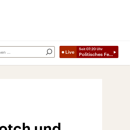
Seit
07:20
Uhr
Live
Politisches Feuilleton
cotch und