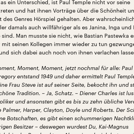
as ein Unterschied, ist Paul Temple nicht vor seine
etreten und hat ihnen Vorträge über die Schönheit u
 des Genres Hörspiel gehalten. Aber wahrscheinlic
er damals auch willfähriger als es Janina, Inga und 
sind. Man musste sie nicht, wie Bastian Pastewka e
r mit seinen Kollegen immer wieder zu tun gezwungen
 und sich dabei auch noch von ihnen verlachen lasse
ment, Moment, Moment, jetzt nochmal für alle: Paul
regory entstand 1949 und daher ermittelt Paul Templ
ine Frau Steve ist auf seiner Seite, bekocht ihn und st
höne Tradition. – Ja, Schatz. – Diener Charles ist lust
liker und ansonsten gibt es bis zu zehn übliche Ver
 Palmer, Harper, Clayton, Doyle und Roberts. Der S
ame Botschaften, es gibt einen schummerigen Nachtkl
igen Besitzer – deswegen wurdest Du, Kai-Magnus