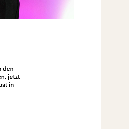
n den
n, jetzt
bst in