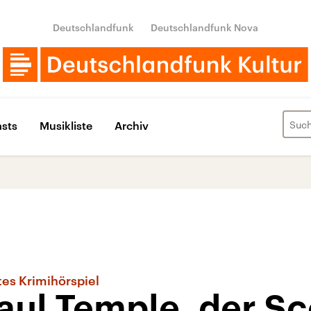
Deutschlandfunk
Deutschlandfunk Nova
sts
Musikliste
Archiv
tes Krimihörspiel
aul Temple, der S