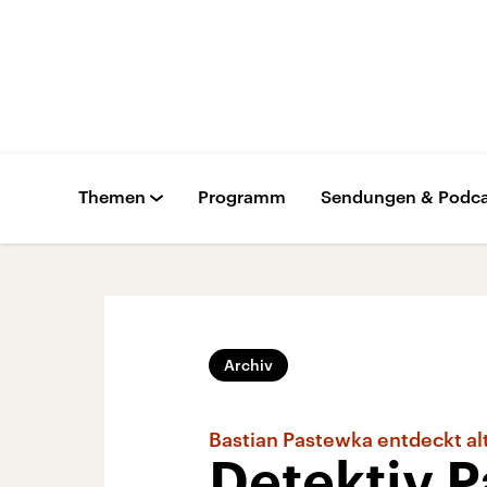
Themen
Programm
Sendungen & Podca
Archiv
Bastian Pastewka entdeckt al
Detektiv P