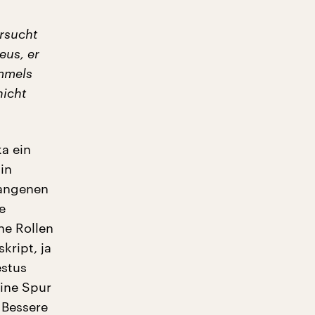
ersucht
eus, er
immels
nicht
a ein
in
gangenen
e
he Rollen
ript, ja
estus
eine Spur
 Bessere