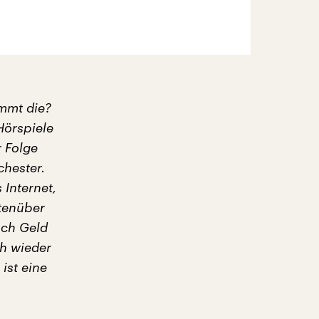
ommt die?
Hörspiele
 Folge
chester.
 Internet,
ntenüber
och Geld
ch wieder
ist eine