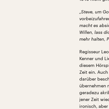
„Steve, um Got
vorbeizufahren
macht es absic
Willen, lass d
mehr halten, P
Regisseur Leo
Kenner und Li
diesem Hörspi
Zeit ein. Auch
darüber besch
übernehmen mu
geradezu akri
jener Zeit wi
ironisch, abe