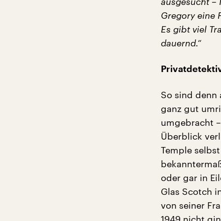
ausgesucht – I
Gregory eine F
Es gibt viel T
dauernd.“
Privatdetekti
So sind denn 
ganz gut umri
umgebracht –
Überblick ver
Temple selbst 
bekanntermaße
oder gar in E
Glas Scotch i
von seiner Fr
1949 nicht gin