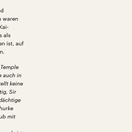
nd
h waren
Kai-
s als
 ist, auf
n.
 Temple
e auch in
ellt keine
ig, Sir
dächtige
churke
ub mit