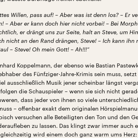
tes Willen, pass auf! – Aber was ist denn los? – Er v
! – Aber er kann doch hier nicht vorbei! – Bei Morph
htlich, er drängt uns zur Seite, halt an Steve, um H
ich nicht an den Rand drängen, Steve! – Ich kann ihn 
aul – Steve! Oh mein Gott! – Ah!!!“
nhard Koppelmann, der ebenso wie Bastian Pastewk
ebhaber des Fünfziger-Jahre-Krimis sein muss, setzt 
el ausschließlich Musik jener scheinbar längst ver
 folgen die Schauspieler – wenn sie sich nicht gerad
weren, dass jeder von ihnen so viele unterschiedlic
ss – offenbar exakt dem originalen Hörspielmanusk
bisch versuchen alle Beteiligten den Ton und den G
ederaufleben zu lassen. Das klingt zwar immer auch 
r gleichzeitig wird einem doch ganz warm ums Herz: