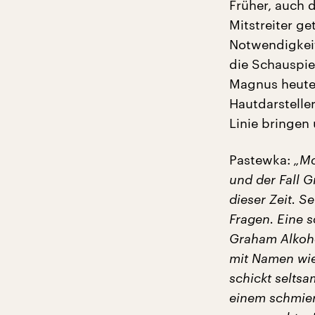
Früher, auch d
Mitstreiter g
Notwendigkeit
die Schauspiel
Magnus heute 
Hautdarstelle
Linie bringen
Pastewka:
„Mo
und der Fall G
dieser Zeit. Se
Fragen. Eine sc
Graham Alkoho
mit Namen wie
schickt selts
einem schmier