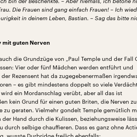
ch bin der Beschenkte. – Aber niemals, ich betone ni
rau. Die Frauen sind gang einfach Frauen! – Ich wied
raurigkeit in deinem Leben, Bastian. – Sag das bitte ni
v mit guten Nerven
auch die Grundzüge von „Paul Temple und der Fall 
ssen: Vier oder fünf Mädchen werden entführt und
 der Rezensent hat da zugegebenermaßen irgendw
loren – es gibt mindestens doppelt so viele Verdächt
wird ein Mordanschlag verübt, aber all das ist
n kein Grund für einen guten Briten, die Nerven zu 
ile zu geraten. Vielmehr gondelt Temple gemütlich m
n der Hand durch die Kulissen, beziehungsweise läss
au durch selbige chauffieren. Dass es ganz ohne Act
g, wusste Durbridge freilich ebenfalls: