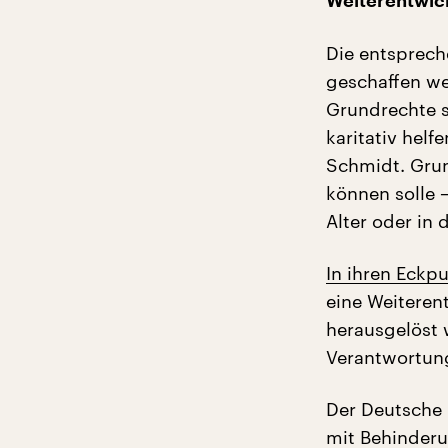
Weiterentwick
Die entsprec
geschaffen we
Grundrechte s
karitativ helf
Schmidt. Grun
können solle –
Alter oder in 
In ihren Eckp
eine Weiterent
herausgelöst 
Verantwortun
Der Deutsche 
mit Behinderu