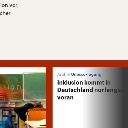
ion
vor,
echer
Unesco-Tagung
Inklusion kommt in
Deutschland nur langsa
voran