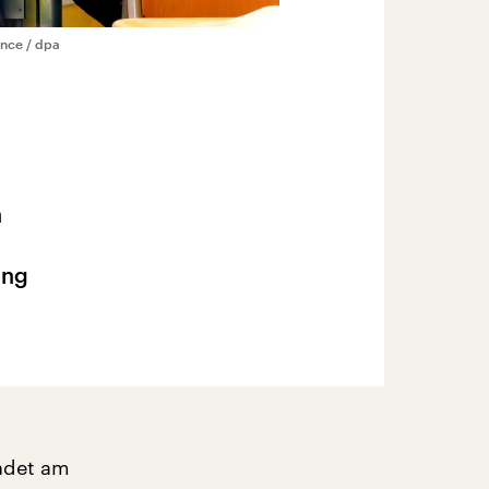
ance / dpa
n
ung
ndet am