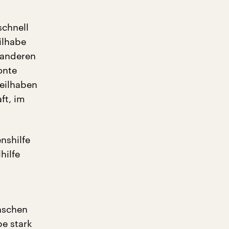
chnell
ilhabe
 anderen
onte
eilhaben
ft, im
nshilfe
hilfe
enschen
be stark