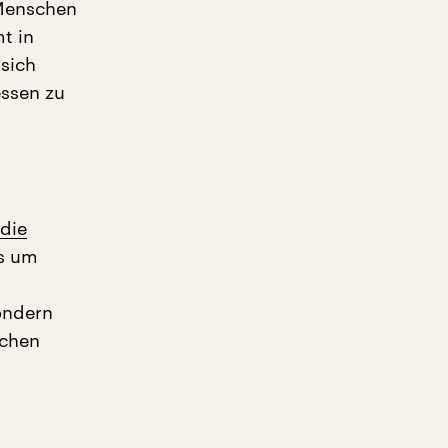
 Menschen
t in
 sich
essen zu
 die
es um
sondern
achen