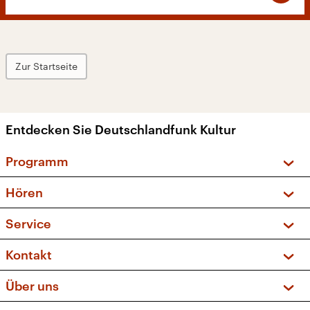
Zur Startseite
Entdecken Sie Deutschlandfunk Kultur
Programm
Vorschau und Rückschau
Hören
Sendungen und Podcasts
Livestream
Service
Musikliste
Frequenzen (UKW + DAB+)
FAQ
Kontakt
Kakadu – Das Kinderprogramm
Apps
Archiv
Hörerservice
Über uns
Newsletter
Social Media