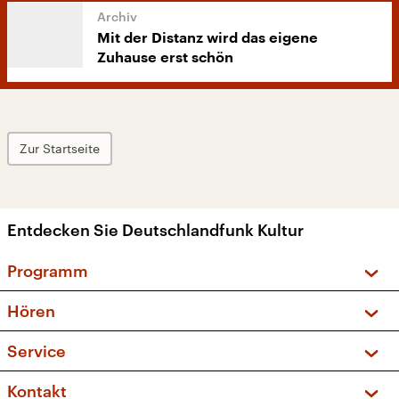
Mit der Distanz wird das eigene
Zuhause erst schön
Zur Startseite
Entdecken Sie Deutschlandfunk Kultur
Programm
Vorschau und Rückschau
Hören
Sendungen und Podcasts
Livestream
Service
Musikliste
Frequenzen (UKW + DAB+)
FAQ
Kontakt
Kakadu – Das Kinderprogramm