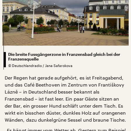
Die breite Fussgängerzone in Franzensbad gleich bei der
Franzensquelle
©
Deutschlandradio / Jana Safarokova
Der Regen hat gerade aufgehört, es ist Freitagabend,
und das Café Beethoven im Zentrum von Františkovy
Lázně – in Deutschland besser bekannt als
Franzensbad – ist fast leer. Ein paar Gäste sitzen an
der Bar, ein grosser Hund schläft unter dem Tisch. Es
wirkt ein bisschen düster, dunkles Holz auf orangenen
Wänden, dazu dunkelgrüne Sessel und braune Tische.
„Es hängt immer vom Wetter ab. Gestern zum Beispiel