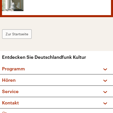
Zur Startseite
Entdecken Sie Deutschlandfunk Kultur
Programm
Vorschau und Rückschau
Hören
Sendungen und Podcasts
Livestream
Service
Musikliste
Frequenzen (UKW + DAB+)
FAQ
Kontakt
Kakadu – Das Kinderprogramm
Apps
Archiv
Hörerservice