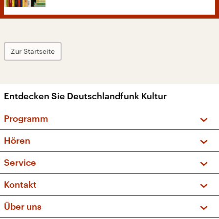
Zur Startseite
Entdecken Sie Deutschlandfunk Kultur
Programm
Vorschau und Rückschau
Hören
Sendungen und Podcasts
Livestream
Service
Musikliste
Frequenzen (UKW + DAB+)
FAQ
Kontakt
Kakadu – Das Kinderprogramm
Apps
Archiv
Hörerservice
Über uns
Newsletter
Social Media