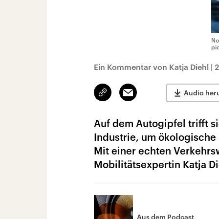
No
pi
Ein Kommentar von Katja Diehl
|
2
Link
Email
Audio her
kopieren/teilen
Auf dem Autogipfel trifft s
Industrie, um ökologische
Mit einer echten Verkehrsw
Mobilitätsexpertin Katja Di
Aus dem Podcast