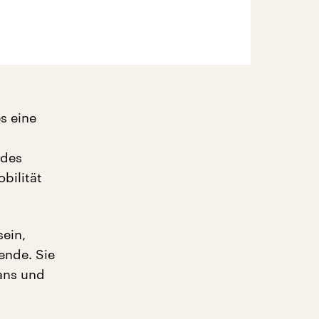
s eine
 des
bilität
ein,
ende. Sie
ans und