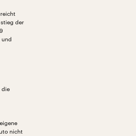
reicht
 stieg der
9
n und
 die
 eigene
uto nicht