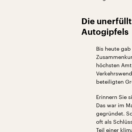
Die unerfüll
Autogipfels
Bis heute gab
Zusammenkunft
höchsten Amts
Verkehrswende
beteiligten G
Erinnern Sie 
Das war im Ma
gegründet. Sc
oft als Schlü
Teil einer kl