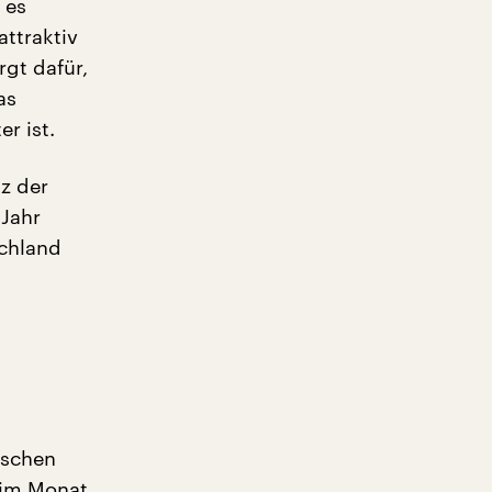
 es
attraktiv
gt dafür,
as
r ist.
nz der
 Jahr
schland
nschen
 im Monat