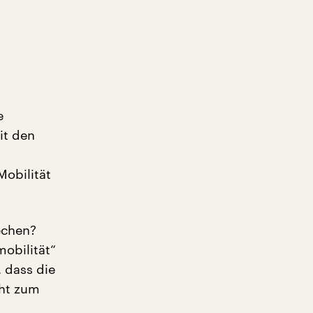
e
it den
Mobilität
echen?
mobilität“
 dass die
cht zum