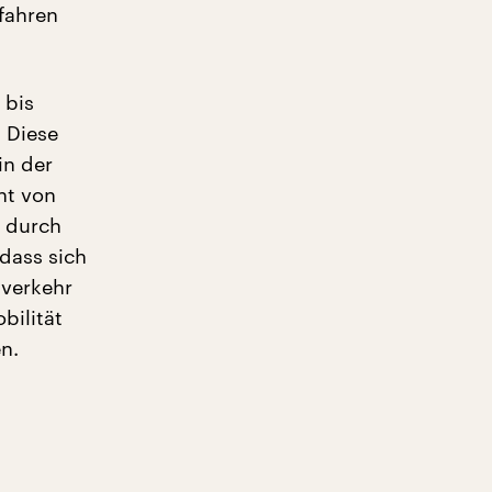
 fahren
 bis
 Diese
in der
ht von
r durch
 dass sich
nverkehr
bilität
n.