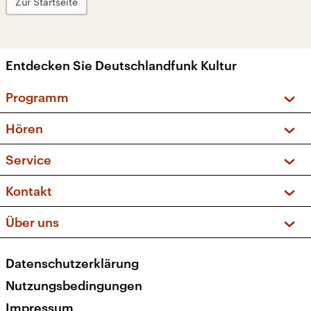
Zur Startseite
Entdecken Sie Deutschlandfunk Kultur
Programm
Vorschau und Rückschau
Hören
Sendungen und Podcasts
Livestream
Service
Musikliste
Frequenzen (UKW + DAB+)
FAQ
Kontakt
Kakadu – Das Kinderprogramm
Apps
Archiv
Hörerservice
Über uns
Newsletter
Social Media
Deutschlandradio
RSS
Datenschutzerklärung
Presse
Veranstaltungen
Nutzungsbedingungen
Karriere
Impressum