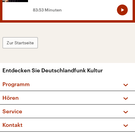
83:53 Minuten
Zur Startseite
Entdecken Sie Deutschlandfunk Kultur
Programm
Vorschau und Rückschau
Hören
Sendungen und Podcasts
Livestream
Service
Musikliste
Frequenzen (UKW + DAB+)
FAQ
Kontakt
Kakadu – Das Kinderprogramm
Apps
Archiv