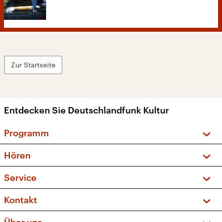
Zur Startseite
Entdecken Sie Deutschlandfunk Kultur
Programm
Vorschau und Rückschau
Hören
Sendungen und Podcasts
Livestream
Service
Musikliste
Frequenzen (UKW + DAB+)
FAQ
Kontakt
Kakadu – Das Kinderprogramm
Apps
Archiv
Hörerservice