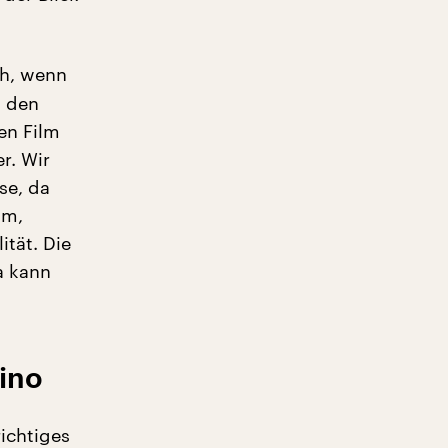
ch, wenn
, den
en Film
r. Wir
se, da
lm,
tät. Die
a kann
Kino
richtiges