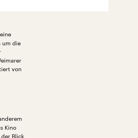
 eine
s um die
r
Weimarer
iert von
r anderem
s Kino
 der Blick