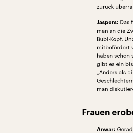
zurück überr
Das f
Jaspers:
man an die Zw
Bubi-Kopf. Un
mitbefördert 
haben schon se
gibt es ein b
„Anders als d
Geschlechterro
man diskutier
Frauen erobe
Gerade
Anwar: