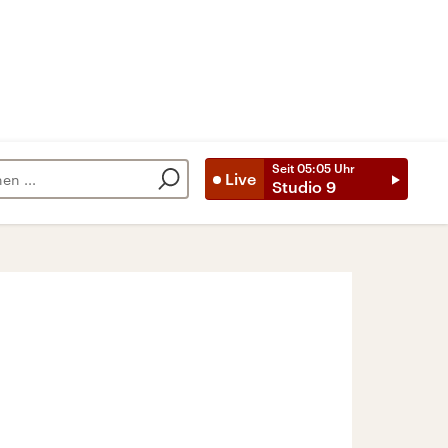
Seit
05:05
Uhr
Live
Studio 9