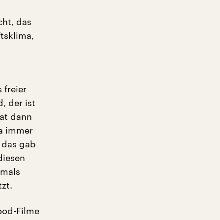
ht, das
tsklima,
 freier
, der ist
hat dann
da immer
, das gab
diesen
amals
zt.
ood-Filme