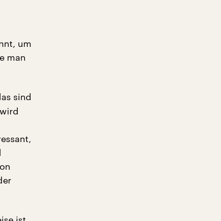
nnt, um
te man
das sind
 wird
ressant,
d
von
der
ise ist