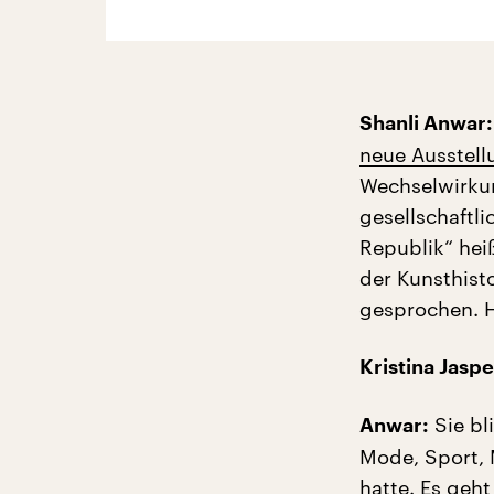
Shanli Anwar:
neue Ausstell
Wechselwirkun
gesellschaftl
Republik“ hei
der Kunsthist
gesprochen. H
Kristina Jaspe
Sie bl
Anwar:
Mode, Sport, 
hatte. Es geh