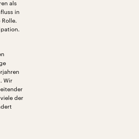
ren als
fluss in
 Rolle.
ipation.
en
ige
rjahren
. Wir
leitender
viele der
ndert