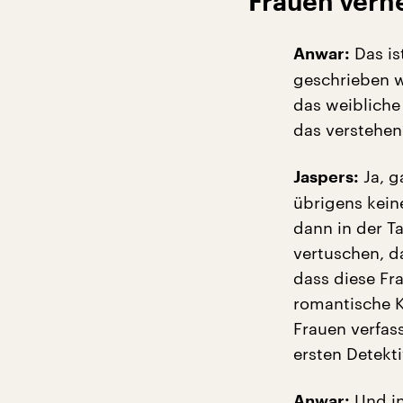
Frauen verh
Das is
Anwar:
geschrieben 
das weibliche
das verstehen
Ja, g
Jaspers:
übrigens kein
dann in der T
vertuschen, da
dass diese Fra
romantische K
Frauen verfas
ersten Detekt
Und in
Anwar: