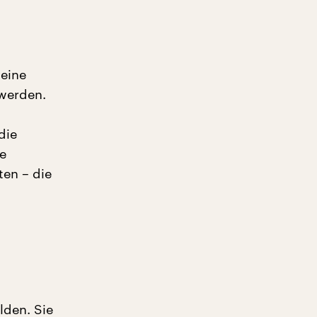
 eine
 werden.
die
le
ten – die
lden. Sie