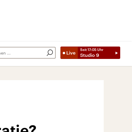
Seit
17:05
Uhr
Live
Studio 9
atie?