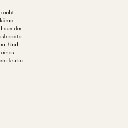
 recht
bekäme
d aus der
ssbereite
en. Und
 eines
emokratie