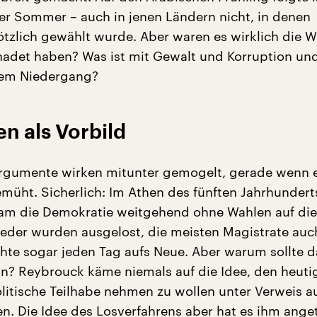
r Sommer – auch in jenen Ländern nicht, in denen
lötzlich gewählt wurde. Aber waren es wirklich die W
hadet haben? Was ist mit Gewalt und Korruption un
hem Niedergang?
en als Vorbild
rgumente wirken mitunter gemogelt, gerade wenn e
müht. Sicherlich: Im Athen des fünften Jahrhundert
kam die Demokratie weitgehend ohne Wahlen auf die
ieder wurden ausgelost, die meisten Magistrate auc
chte sogar jeden Tag aufs Neue. Aber warum sollte d
ein? Reybrouck käme niemals auf die Idee, den heuti
olitische Teilhabe nehmen zu wollen unter Verweis a
n. Die Idee des Losverfahrens aber hat es ihm ange