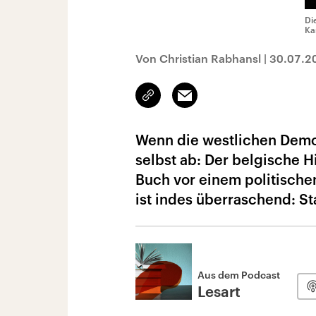
Di
Ka
Von Christian Rabhansl
|
30.07.2
Link
Email
kopieren/teilen
Wenn die westlichen Demok
selbst ab: Der belgische 
Buch vor einem politische
ist indes überraschend: St
Aus dem Podcast
Lesart