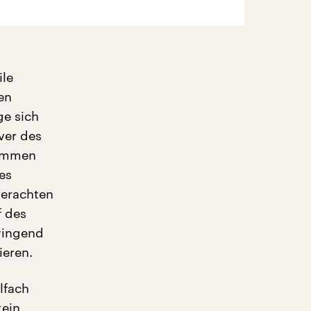
ile
en
ge sich
ver des
timmen
es
 verachten
f des
zwingend
ieren.
lfach
kein