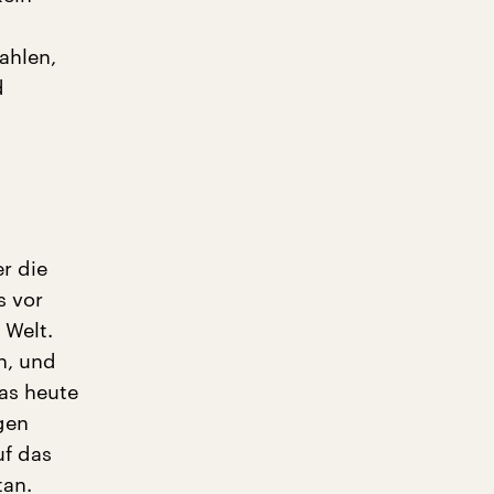
ahlen,
d
r die
s vor
 Welt.
h, und
as heute
gen
uf das
tan.