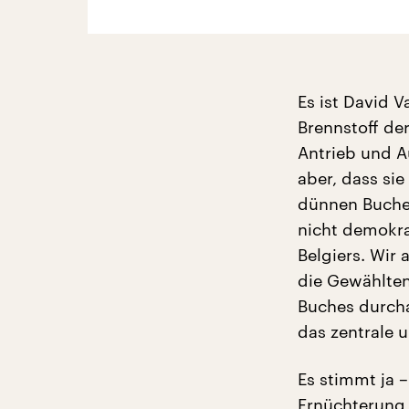
Es ist David V
Brennstoff der
Antrieb und A
aber, dass si
dünnen Buche
nicht demokra
Belgiers. Wir 
die Gewählten
Buches durcha
das zentrale 
Es stimmt ja 
Ernüchterung 