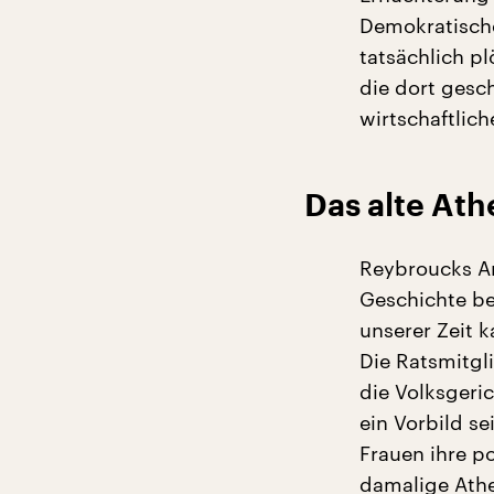
Demokratische
tatsächlich p
die dort gesc
wirtschaftlic
Das alte Ath
Reybroucks A
Geschichte be
unserer Zeit 
Die Ratsmitgl
die Volksgeri
ein Vorbild s
Frauen ihre p
damalige Athe