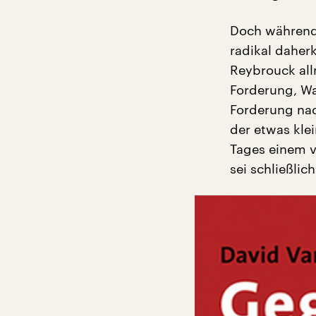
Doch während 
radikal daher
Reybrouck all
Forderung, Wa
Forderung na
der etwas klei
Tages einem 
sei schließlich