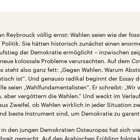
an Reybrouck völlig ernst: Wahlen seien wie der foss
 Politik. Sie hätten historisch zunächst einen enorm
ufstieg der Demokratie ermöglicht – inzwischen zei
e neue kolossale Probleme verursachten. Auf dem Co
s steht also ganz fett: „Gegen Wahlen. Warum Abs
tisch ist“. Und genauso radikal beginnt der Essay d
alle seien „Wahlfundamentalisten“. Er schreibt: „Wir
, aber vergöttern die Wahlen.“ Und weckt im Verlau
us Zweifel, ob Wahlen wirklich in jeder Situation 
und beste Instrument sind, um Demokratie zu garant
– in den jungen Demokratien Osteuropas hat sich vie
breit gemacht. Auf den Arabischen Frühling folgte 