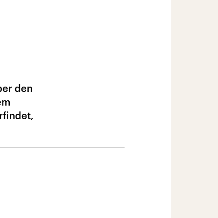
ber den
nem
rfindet,