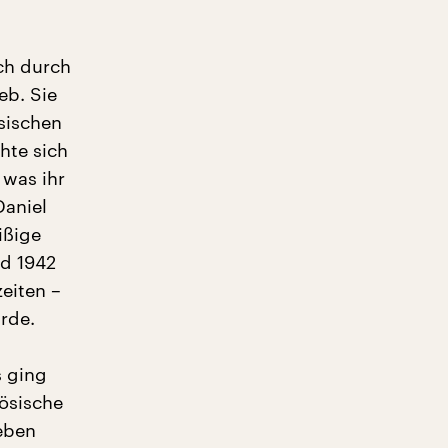
ch durch
eb. Sie
sischen
hte sich
 was ihr
Daniel
ißige
nd 1942
zeiten –
urde.
s ging
ösische
neben