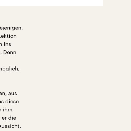
ejenigen,
Lektion
m ins
n. Denn
möglich,
en, aus
as diese
n ihm
 er die
ussicht.