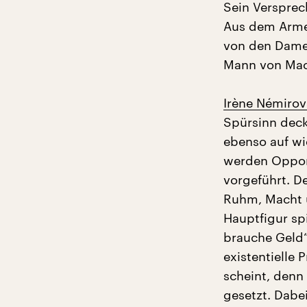
Sein Versprec
Aus dem Armen
von den Damen
Mann von Mach
Irène Némirov
Spürsinn deckt
ebenso auf wi
werden Oppor
vorgeführt. De
Ruhm, Macht u
Hauptfigur sp
brauche Geld“
existentielle
scheint, denn
gesetzt. Dabe