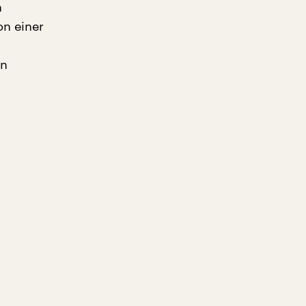
h
on einer
en