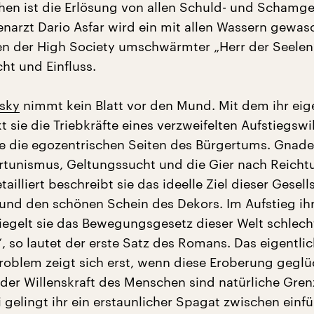
hen ist die Erlösung von allen Schuld- und Schamge
arzt Dario Asfar wird ein mit allen Wassern gewas
 der High Society umschwärmter „Herr der Seelen“
t und Einfluss.
sky
nimmt kein Blatt vor den Mund. Mit dem ihr ei
 sie die Triebkräfte eines verzweifelten Aufstiegswi
e die egozentrischen Seiten des Bürgertums. Gnade
tunismus, Geltungssucht und die Gier nach Reich
tailliert beschreibt sie das ideelle Ziel dieser Gesell
nd den schönen Schein des Dekors. Im Aufstieg ih
iegelt sie das Bewegungsgesetz dieser Welt schlecht
, so lautet der erste Satz des Romans. Das eigentli
 Problem zeigt sich erst, wenn diese Eroberung geglü
 der Willenskraft des Menschen sind natürliche Gre
i gelingt ihr ein erstaunlicher Spagat zwischen einf