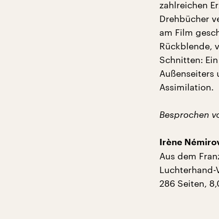
zahlreichen E
Drehbücher ve
am Film gesch
Rückblende, v
Schnitten: Ei
Außenseiters 
Assimilation.
Besprochen v
Irène Némirov
Aus dem Fran
Luchterhand-
286 Seiten, 8