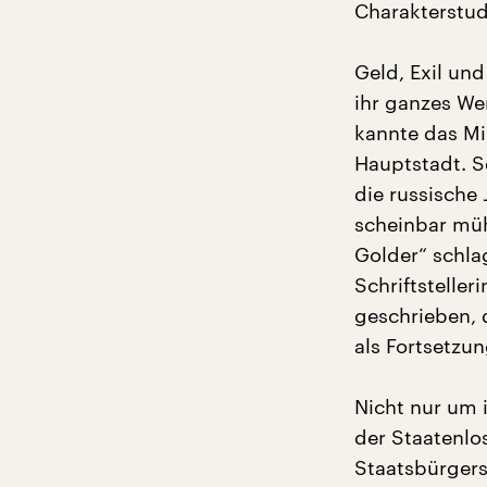
Charakterstudi
Geld, Exil un
ihr ganzes We
kannte das Mi
Hauptstadt. Se
die russische 
scheinbar müh
Golder“ schlag
Schriftsteller
geschrieben, d
als Fortsetzun
Nicht nur um i
der Staatenlo
Staatsbürgers