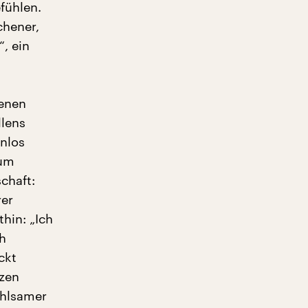
fühlen.
chener,
, ein
genen
llens
nlos
tum
schaft:
rer
hin: „Ich
ch
ckt
nzen
ühlsamer