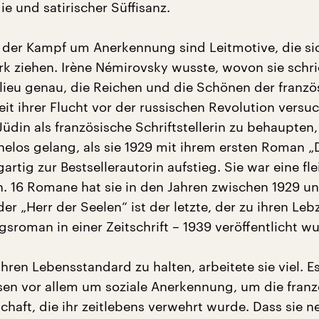
e und satirischer Süffisanz.
d der Kampf um Anerkennung sind Leitmotive, die si
rk ziehen. Irène Némirovsky wusste, wovon sie schri
lieu genau, die Reichen und die Schönen der franzö
it ihrer Flucht vor der russischen Revolution versuc
Jüdin als französische Schriftstellerin zu behaupten,
elos gelang, als sie 1929 mit ihrem ersten Roman „
artig zur Bestsellerautorin aufstieg. Sie war eine fle
in. 16 Romane hat sie in den Jahren zwischen 1929 u
er „Herr der Seelen“ ist der letzte, der zu ihren Leb
gsroman in einer Zeitschrift – 1939 veröffentlicht w
hren Lebensstandard zu halten, arbeitete sie viel. E
sen vor allem um soziale Anerkennung, um die franz
chaft, die ihr zeitlebens verwehrt wurde. Dass sie 