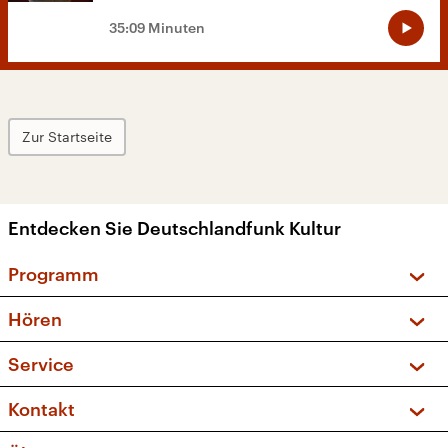
35:09 Minuten
Zur Startseite
Entdecken Sie Deutschlandfunk Kultur
Programm
Vorschau und Rückschau
Hören
Sendungen und Podcasts
Livestream
Service
Musikliste
Frequenzen (UKW + DAB+)
FAQ
Kontakt
Kakadu – Das Kinderprogramm
Apps
Archiv
Hörerservice