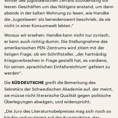
Winter des jugoslawischen Zerfalls stundenlang vor
leeren Geschäften um das Nötigste anstand, um dann
abends in der kalten Wohnung zu lesen, wie Handke
die ‚Jugoslawen‘ als beneidenswert beschrieb, da sie
nicht in einer Konsumwelt lebten.“
Woraus wir ersehen: Handke kann nicht nur zynisch,
er kann auch richtig dumm. Die Stellungnahme des
amerikanischen PEN-Zentrums wird zitiert mit der
listigen Frage, ob ein Schriftsteller, „der hartnäckig
Kriegsverbrechen in Frage gestellt hat, es verdiene,
für seinen ‚sprachlichen Einfallsreichtum‘ gefeiert zu
werden“.
Die
greift die Bemerkung des
SÜDDEUTSCHE
Sekretärs der Schwedischen Akademie auf, der meint,
sie müsse nicht literarische Qualität gegen politische
Überlegungen abwägen, und widerspricht:
„Die Jury des Literaturnobelpreises mag sich noch so
häufig und routiniert auf das Kunstschöne, das