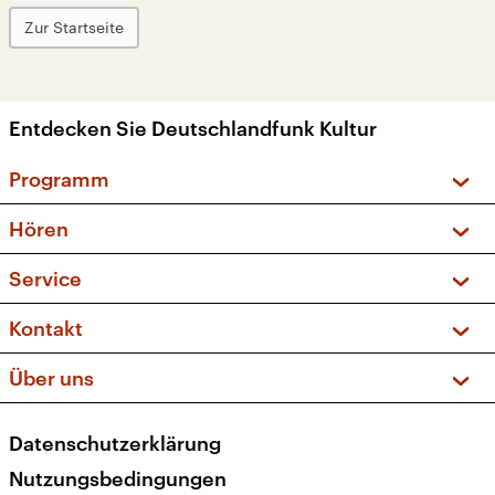
Zur Startseite
Entdecken Sie Deutschlandfunk Kultur
Programm
Vorschau und Rückschau
Hören
Sendungen und Podcasts
Livestream
Service
Musikliste
Frequenzen (UKW + DAB+)
FAQ
Kontakt
Kakadu – Das Kinderprogramm
Apps
Archiv
Hörerservice
Über uns
Newsletter
Social Media
Deutschlandradio
RSS
Datenschutzerklärung
Presse
Veranstaltungen
Nutzungsbedingungen
Karriere