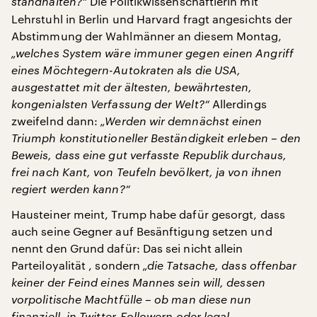
standhalten?“
Die Politikwissenschaftlerin mit
Lehrstuhl in Berlin und Harvard fragt angesichts der
Abstimmung der Wahlmänner an diesem Montag,
„welches System wäre immuner gegen einen Angriff
eines Möchtegern-Autokraten als die USA,
ausgestattet mit der ältesten, bewährtesten,
kongenialsten Verfassung der Welt?“
Allerdings
zweifelnd dann:
„Werden wir demnächst einen
Triumph konstitutioneller Beständigkeit erleben – den
Beweis, dass eine gut verfasste Republik durchaus,
frei nach Kant, von Teufeln bevölkert, ja von ihnen
regiert werden kann?“
Hausteiner meint, Trump habe dafür gesorgt, dass
auch seine Gegner auf Besänftigung setzen und
nennt den Grund dafür: Das sei nicht allein
Parteiloyalität , sondern
„die Tatsache, dass offenbar
keiner der Feind eines Mannes sein will, dessen
vorpolitische Machtfülle – ob man diese nun
finanziell, in Twitter-Followern oder legal-