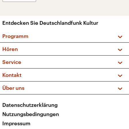
Entdecken Sie Deutschlandfunk Kultur
Programm
Vorschau und Rückschau
Hören
Sendungen und Podcasts
Livestream
Service
Musikliste
Frequenzen (UKW + DAB+)
FAQ
Kontakt
Kakadu – Das Kinderprogramm
Apps
Archiv
Hörerservice
Über uns
Newsletter
Social Media
Deutschlandradio
RSS
Datenschutzerklärung
Presse
Veranstaltungen
Nutzungsbedingungen
Karriere
Impressum
Transparenz