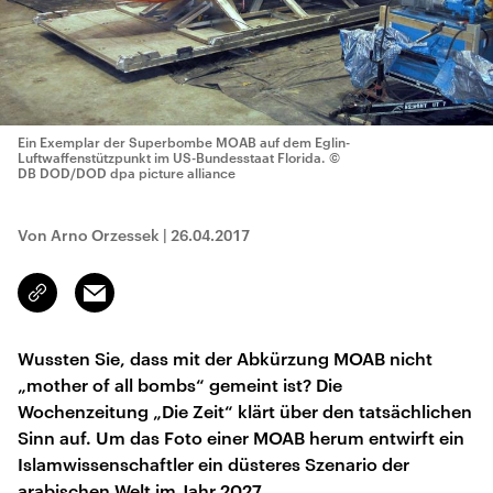
Ein Exemplar der Superbombe MOAB auf dem Eglin-
Luftwaffenstützpunkt im US-Bundesstaat Florida.
©
DB DOD/DOD dpa picture alliance
Von Arno Orzessek
|
26.04.2017
Email
Link
kopieren/teilen
Wussten Sie, dass mit der Abkürzung MOAB nicht
„mother of all bombs“ gemeint ist? Die
Wochenzeitung „Die Zeit“ klärt über den tatsächlichen
Sinn auf. Um das Foto einer MOAB herum entwirft ein
Islamwissenschaftler ein düsteres Szenario der
arabischen Welt im Jahr 2027.