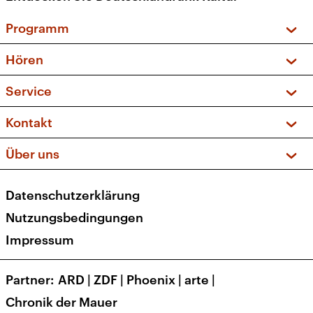
Programm
Vorschau und Rückschau
Hören
Sendungen und Podcasts
Livestream
Service
Musikliste
Frequenzen (UKW + DAB+)
FAQ
Kontakt
Kakadu – Das Kinderprogramm
Apps
Archiv
Hörerservice
Über uns
Newsletter
Social Media
Deutschlandradio
RSS
Datenschutzerklärung
Presse
Veranstaltungen
Nutzungsbedingungen
Karriere
Impressum
Transparenz
Korrekturen und Richtigstellungen
Partner
ARD
|
ZDF
|
Phoenix
|
arte
|
Barrierefreiheit
Chronik der Mauer