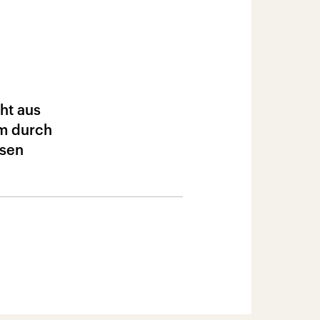
ht aus
em durch
ösen