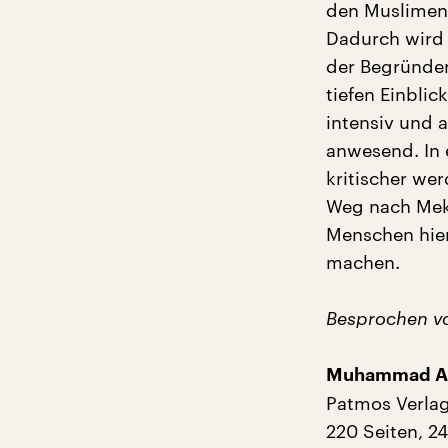
den Muslimen 
Dadurch wird
der Begründer
tiefen Einblic
intensiv und a
anwesend. In e
kritischer we
Weg nach Mekk
Menschen hier
machen.
Besprochen v
Muhammad As
Patmos Verlag
220 Seiten, 2