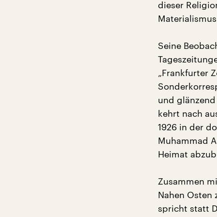
dieser Religi
Materialismus
Seine Beobach
Tageszeitungen
„Frankfurter 
Sonderkorresp
und glänzend 
kehrt nach au
1926 in der d
Muhammad Asad
Heimat abzub
Zusammen mit 
Nahen Osten z
spricht statt 