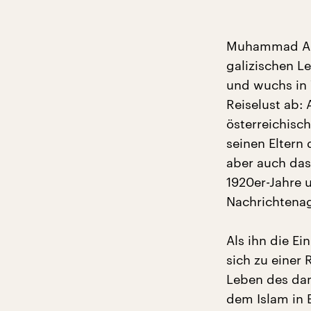
Muhammad As
galizischen L
und wuchs in 
Reiselust ab:
österreichisc
seinen Eltern
aber auch das 
1920er-Jahre
Nachrichtenag
Als ihn die Ei
sich zu einer
Leben des dam
dem Islam in B