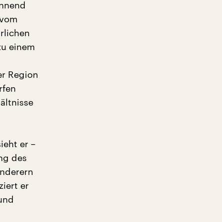
annend
r vom
rlichen
zu einem
er Region
rfen
ältnisse
ieht er –
ng des
anderern
iert er
 und