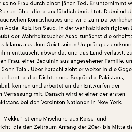
er seine Frau durch einen jähen Tod. Er unternimmt w
isen, über die er ausführlich berichtet. Dabei erle
saudischen Königshauses und wird zum persönlichen
 Abdel Aziz Ibn Saud. In der wahhabitisch rigiden 
aubt der Wahrheitssucher Asad zunächst die erhofft
s Islams aus dem Geist seiner Ursprünge zu erkenne
 ihm enttäuscht abwendet und das Land verlässt,
uen Frau, einer Beduinin aus angesehener Familie, 
ohn Talal. Über Karachi zieht er weiter in die Geg
ien lernt er den Dichter und Begründer Pakistans,
al, kennen und arbeitet an den Entwürfen der
n Verfassung mit. Danach wird er einer der ersten
akistans bei den Vereinten Nationen in New York.
 Mekka“ ist eine Mischung aus Reise- und
icht, die den Zeitraum Anfang der 20er- bis Mitte d