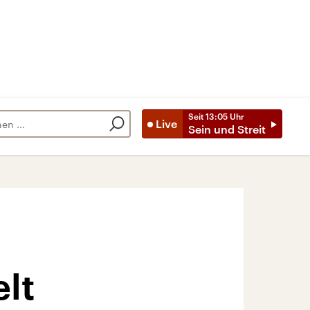
Seit
13:05
Uhr
Live
Sein und Streit
lt