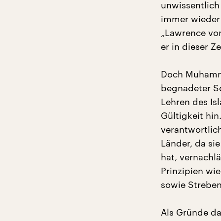
unwissentlich
immer wieder i
„Lawrence von
er in dieser Z
Doch Muhammad
begnadeter Sch
Lehren des Is
Gültigkeit hi
verantwortlic
Länder, da sie
hat, vernachl
Prinzipien wi
sowie Streben
Als Gründe da