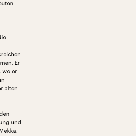
euten
die
sreichen
amen. Er
, wo er
an
r alten
 den
dung und
 Mekka.