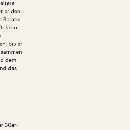
eitere
bt er den
 Berater
Doktrin
e
n, bis er
 zusammen
und dem
end des
er 30er-