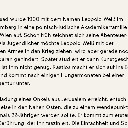
ad wurde 1900 mit dem Namen Leopold Weiß im
emberg in eine polnisch-jüdische Akademikerfamili
Wien auf. Schon früh zeichnet sich seine Abenteuer
 Als Jugendlicher möchte Leopold Weiß mit der
hen Armee in den Krieg ziehen, wird aber gerade no
 daran gehindert. Später studiert er dann Kunstgesch
ist ihm nicht genug. Rastlos macht er sich auf ins B
 und kommt nach einigen Hungermonaten bei einer
entur unter.
nladung eines Onkels aus Jerusalem erreicht, entschl
 Reise in den Nahen Osten, die zu einem Wendepunkt
als 22-Jährigen werden sollte. Er kommt zum erste
erührung, der ihn fasziniert. Die Einfachheit und Spi