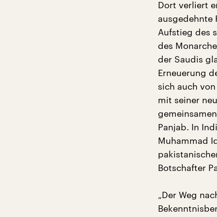
Dort verliert 
ausgedehnte Re
Aufstieg des 
des Monarchen
der Saudis gl
Erneuerung de
sich auch von
mit seiner ne
gemeinsamen S
Panjab. In Ind
Muhammad Iqb
pakistanische
Botschafter P
„Der Weg nach
Bekenntnisber