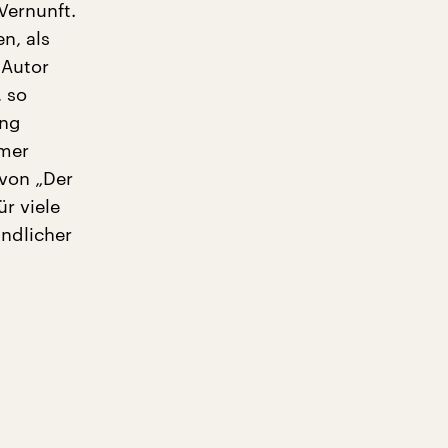
Vernunft.
n, als
 Autor
, so
ung
mmer
 von „Der
r viele
ndlicher