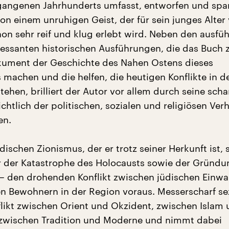
rgangenen Jahrhunderts umfasst, entworfen und sp
on einem unruhigen Geist, der für sein junges Alte
hon sehr reif und klug erlebt wird. Neben den ausfüh
essanten historischen Ausführungen, die das Buch 
kument der Geschichte des Nahen Ostens dieses
s machen und die helfen, die heutigen Konflikte in d
tehen, brilliert der Autor vor allem durch seine scha
chtlich der politischen, sozialen und religiösen Verh
en.
ischen Zionismus, der er trotz seiner Herkunft ist, s
or der Katastrophe des Holocausts sowie der Gründu
l – den drohenden Konflikt zwischen jüdischen Einw
n Bewohnern in der Region voraus. Messerscharf sez
likt zwischen Orient und Okzident, zwischen Islam
 zwischen Tradition und Moderne und nimmt dabei