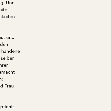
eg. Und
eite
hkeiten
ist und
 den
orhandene
 selber
hrer
 gemacht
n;
nd Frau
pfiehlt