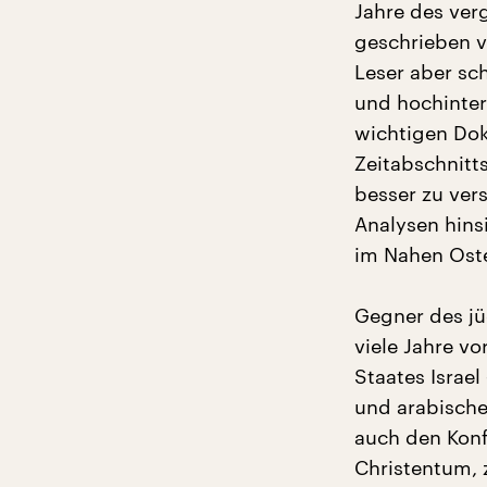
Jahre des ve
geschrieben v
Leser aber sc
und hochinter
wichtigen Do
Zeitabschnitt
besser zu vers
Analysen hinsi
im Nahen Ost
Gegner des jüd
viele Jahre v
Staates Israe
und arabische
auch den Konf
Christentum,