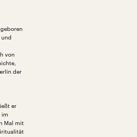
e geboren
- und
ch von
ichte,
erlin der
ießt er
 im
n Mal mit
ritualität