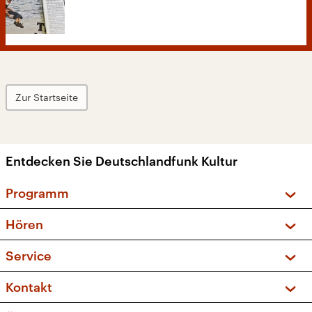
Zur Startseite
Entdecken Sie Deutschlandfunk Kultur
Programm
Vorschau und Rückschau
Hören
Sendungen und Podcasts
Livestream
Service
Musikliste
Frequenzen (UKW + DAB+)
FAQ
Kontakt
Kakadu – Das Kinderprogramm
Apps
Archiv