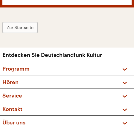
Zur Startseite
Entdecken Sie Deutschlandfunk Kultur
Programm
Vorschau und Rückschau
Hören
Sendungen und Podcasts
Livestream
Service
Musikliste
Frequenzen (UKW + DAB+)
FAQ
Kontakt
Kakadu – Das Kinderprogramm
Apps
Archiv
Hörerservice
Über uns
Newsletter
Social Media
Deutschlandradio