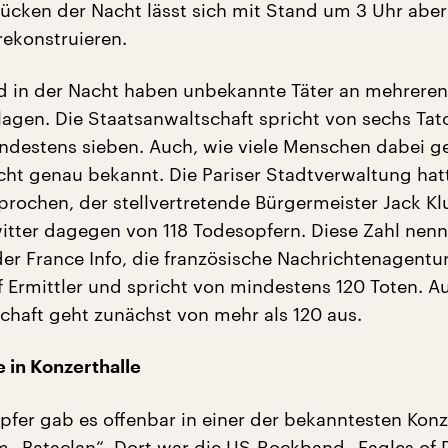
tücken der Nacht lässt sich mit Stand um 3 Uhr aber
rekonstruieren.
in der Nacht haben unbekannte Täter an mehreren
lagen. Die Staatsanwaltschaft spricht von sechs Tato
indestens sieben. Auch, wie viele Menschen dabei g
icht genau bekannt. Die Pariser Stadtverwaltung hat
prochen, der stellvertretende Bürgermeister Jack 
witter dagegen von 118 Todesopfern. Diese Zahl nen
er France Info, die französische Nachrichtenagentu
f Ermittler und spricht von mindestens 120 Toten. A
chaft geht zunächst von mehr als 120 aus.
 in Konzerthalle
pfer gab es offenbar in einer der bekanntesten Konz
m „Bataclan“. Dort war die US-Rockband „Eagles of 