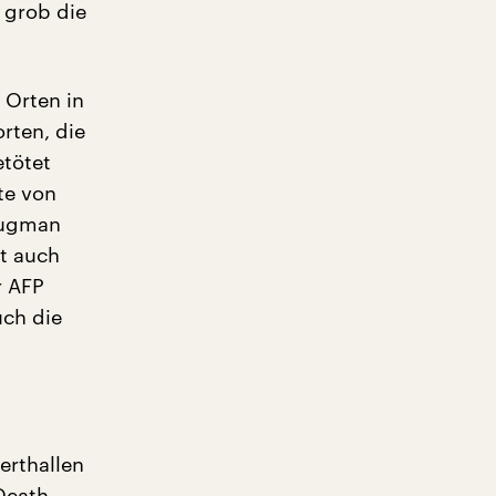
 grob die
 Orten in
rten, die
etötet
te von
Klugman
nt auch
r AFP
uch die
erthallen
Death