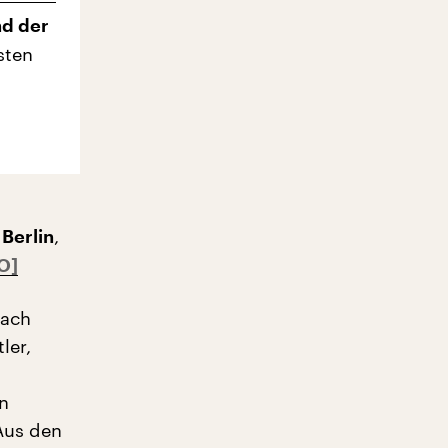
nd der
sten
,
 Berlin
nach
ler,
t
en
Aus den