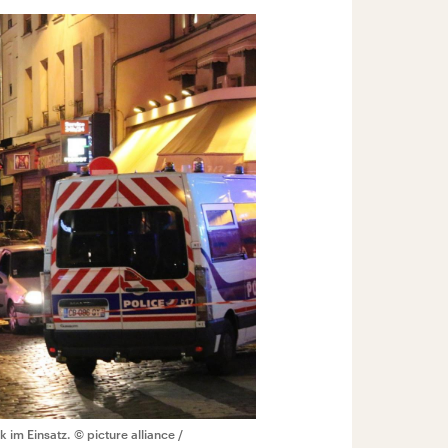
k im Einsatz.
© picture alliance /