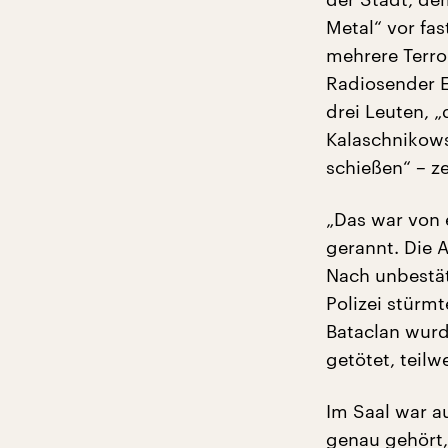
Metal“ vor fa
mehrere Terror
Radiosender E
drei Leuten, 
Kalaschnikows
schießen“ – z
„Das war von 
gerannt. Die A
Nach unbestäti
Polizei stürmt
Bataclan wur
getötet, teil
Im Saal war au
genau gehört,