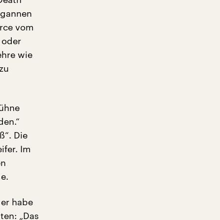
begannen
erce vom
 oder
ehre wie
zu
Bühne
den.“
ß“. Die
ifer. Im
en
e.
 er habe
ten: „Das