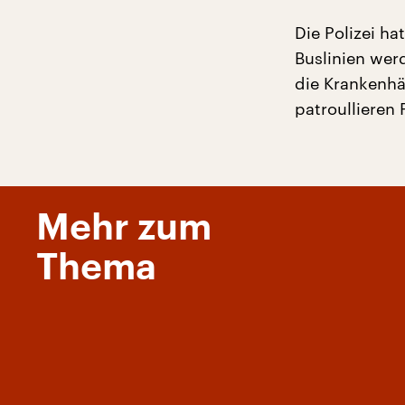
Die Polizei ha
Buslinien wer
die Krankenhä
patroullieren 
Mehr zum
Thema