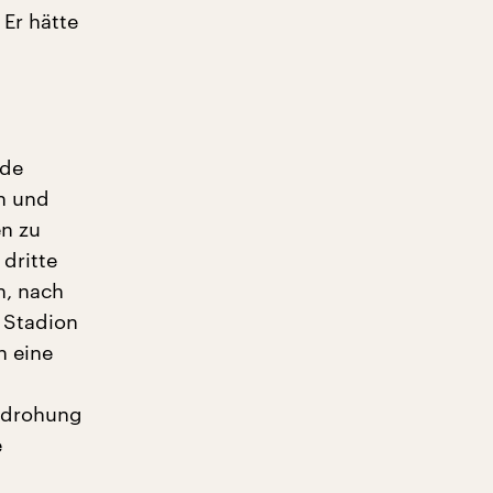
 Er hätte
 de
h und
en zu
 dritte
n, nach
 Stadion
h eine
endrohung
e