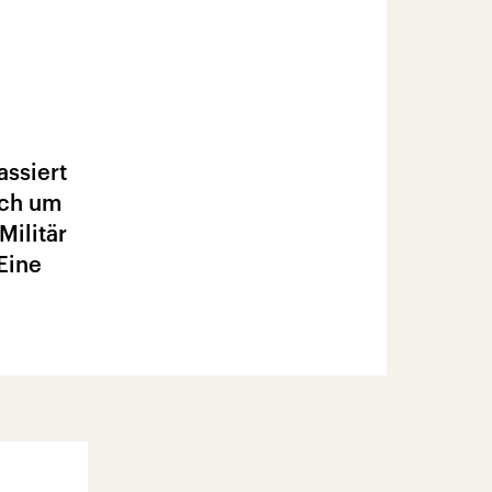
assiert
ich um
Militär
Eine