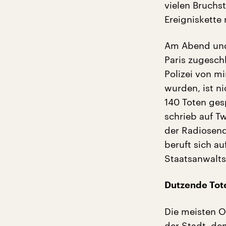
vielen Bruchs
Ereigniskette 
Am Abend und 
Paris zugesch
Polizei von m
wurden, ist n
140 Toten ges
schrieb auf T
der Radiosend
beruft sich au
Staatsanwalts
Dutzende Tote
Die meisten O
der Stadt, de