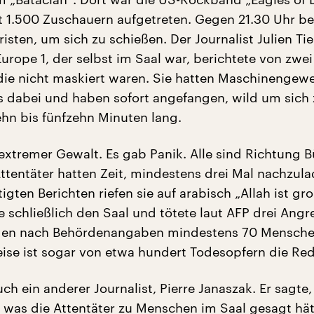
st 1.500 Zuschauern aufgetreten. Gegen 21.30 Uhr 
isten, um sich zu schießen. Der Journalist Julien Ti
urope 1, der selbst im Saal war, berichtete von zwei
„die nicht maskiert waren. Sie hatten Maschinengew
 dabei und haben sofort angefangen, wild um sich 
ehn bis fünfzehn Minuten lang.
extremer Gewalt. Es gab Panik. Alle sind Richtung 
ttentäter hatten Zeit, mindestens drei Mal nachzula
gten Berichten riefen sie auf arabisch „Allah ist gro
e schließlich den Saal und tötete laut AFP drei Angre
den nach Behördenangaben mindestens 70 Mensch
weise ist sogar von etwa hundert Todesopfern die Red
ch ein anderer Journalist, Pierre Janaszak. Er sagte,
 was die Attentäter zu Menschen im Saal gesagt hät