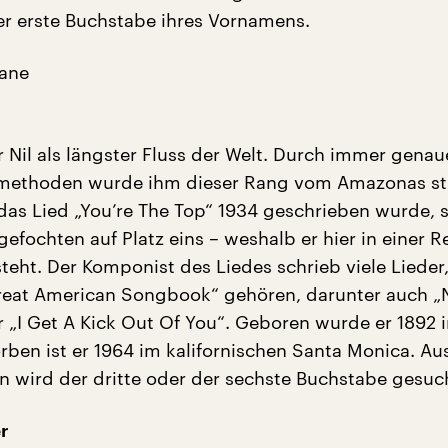
er erste Buchstabe ihres Vornamens.
rane
r Nil als längster Fluss der Welt. Durch immer genau
ethoden wurde ihm dieser Rang vom Amazonas str
das Lied „You’re The Top“ 1934 geschrieben wurde, 
efochten auf Platz eins – weshalb er hier in einer R
teht. Der Komponist des Liedes schrieb viele Lieder,
reat American Songbook“ gehören, darunter auch „
 „I Get A Kick Out Of You“. Geboren wurde er 1892 i
orben ist er 1964 im kalifornischen Santa Monica. A
 wird der dritte oder der sechste Buchstabe gesuc
e
r