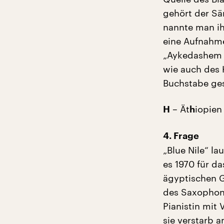
gehört der Sä
nannte man ih
eine Aufnahme
„Aykedashem 
wie auch des 
Buchstabe ge
– Ät
iopien
H
h
4. Frage
„Blue Nile“ l
es 1970 für d
ägyptischen G
des Saxophoni
Pianistin mit
sie verstarb 