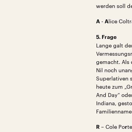
werden soll d
-
lice Colt
A
A
5. Frage
Lange galt de
Vermessungsm
gemacht. Als 
Nil noch unang
Superlativen s
heute zum „G
And Day“ oder
Indiana, gest
Familiennamen
– Cole Po
t
R
r