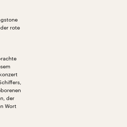
ngstone
 der rote
brachte
iesem
okonzert
chiffers,
geborenen
n, der
en Wort