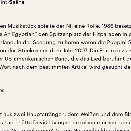
int-
aën
S
s
n Musikstück spielte der Nil eine Rolle. 1986 beset
ke An Egyptian“ den Spitzenplatz der Hitparaden in
hland. In der Sendung zu hören waren die Puppini S
ion des Stückes aus dem Jahr 2007. Die Frage dazu z
r US-amerikanischen Band, die das Lied berühmt 
Wort nach dem bestimmten Artikel wird gesucht de
es
ht aus zwei Hauptsträngen: dem Weißen und dem Bla
s Land hätte David Livingstone reisen müssen, um 
auen Nil zu gelängen? Zu den Nationalhelden dieses