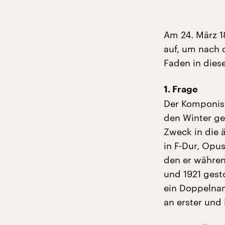
Am 24. März 1
auf, um nach d
Faden in dies
1. Frage
Der Komponist
den Winter ge
Zweck in die 
in F-Dur, Opu
den er währen
und 1921 ges
ein Doppelnam
an erster und 