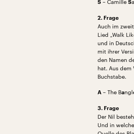
– Camille
a
S
S
2. Frage
Auch im zweite
Lied „Walk Li
und in Deutsc
mit ihrer Vers
den Namen de
hat. Aus dem 
Buchstabe.
– The B
ngl
A
a
3. Frage
Der Nil beste
Und in welche
Quelle des Bl