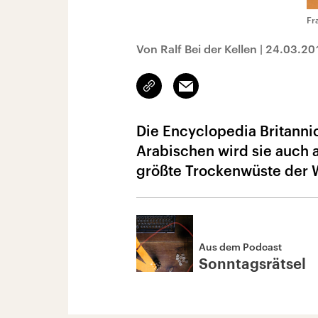
Fr
Von Ralf Bei der Kellen
|
24.03.20
Link
Email
kopieren/teilen
Die Encyclopedia Britanni
Arabischen wird sie auch a
größte Trockenwüste der We
Aus dem Podcast
Sonntagsrätsel