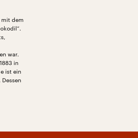
s mit dem
okodil“.
s,
en war.
1883 in
 ist ein
. Dessen