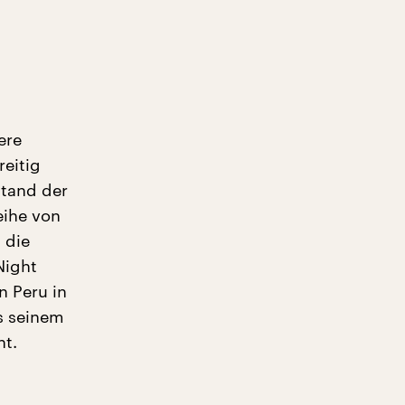
ere
eitig
stand der
eihe von
 die
Night
n Peru in
us seinem
ht.