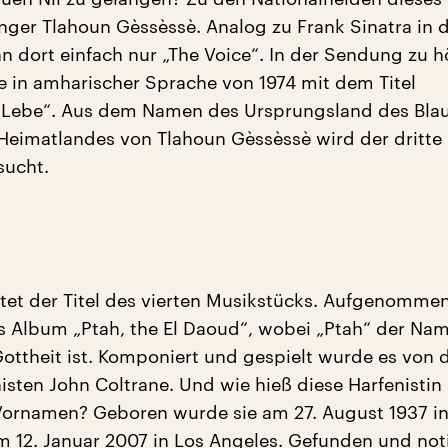
nger Tlahoun Gèssèssè. Analog zu Frank Sinatra in
n dort einfach nur „The Voice“. In der Sendung zu 
 in amharischer Sprache von 1974 mit dem Titel
Lebe“. Aus dem Namen des Ursprungsland des Blau
Heimatlandes von Tlahoun Gèssèssè wird der dritte
sucht.
autet der Titel des vierten Musikstücks. Aufgenomm
as Album „Ptah, the El Daoud“, wobei „Ptah“ der Nam
ottheit ist. Komponiert und gespielt wurde es von 
sten John Coltrane. Und wie hieß diese Harfenistin
 Vornamen? Geboren wurde sie am 27. August 1937 in 
am 12. Januar 2007 in Los Angeles. Gefunden und not