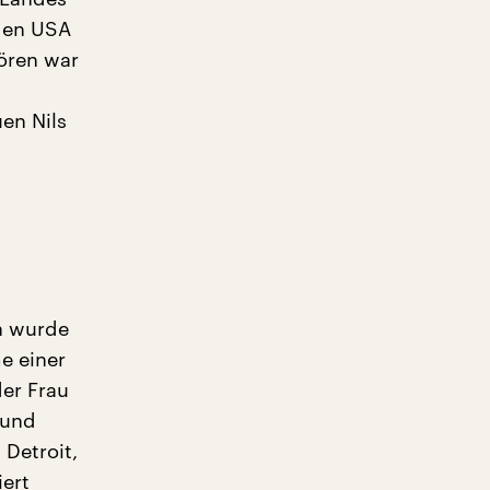
 den USA
hören war
en Nils
en wurde
e einer
der Frau
 und
Detroit,
iert