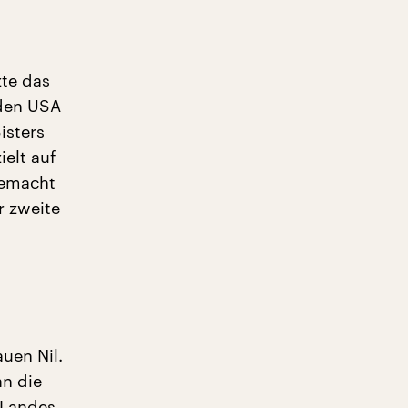
zte das
 den USA
isters
ielt auf
gemacht
r zweite
uen Nil.
an die
 Landes