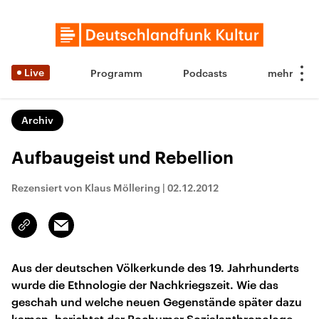
Live
Programm
Podcasts
Archiv
Aufbaugeist und Rebellion
Rezensiert von Klaus Möllering
|
02.12.2012
Email
Link
kopieren/teilen
Aus der deutschen Völkerkunde des 19. Jahrhunderts
wurde die Ethnologie der Nachkriegszeit. Wie das
geschah und welche neuen Gegenstände später dazu
kamen, berichtet der Bochumer Sozialanthropologe