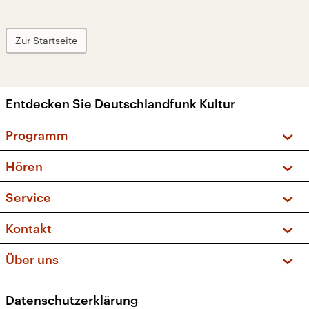
Zur Startseite
Entdecken Sie Deutschlandfunk Kultur
Programm
Vorschau und Rückschau
Hören
Sendungen und Podcasts
Livestream
Service
Musikliste
Frequenzen (UKW + DAB+)
FAQ
Kontakt
Kakadu – Das Kinderprogramm
Apps
Archiv
Hörerservice
Über uns
Newsletter
Social Media
Deutschlandradio
RSS
Datenschutzerklärung
Presse