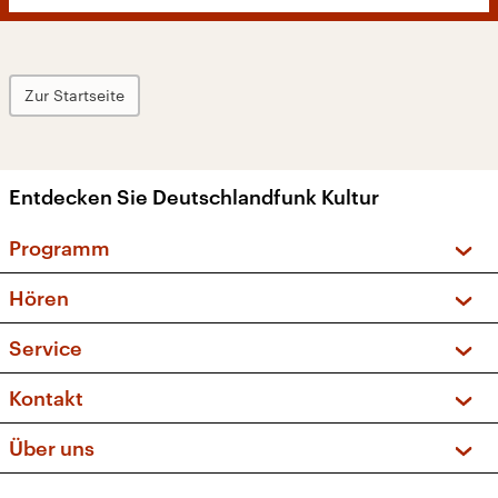
Zur Startseite
Entdecken Sie Deutschlandfunk Kultur
Programm
Vorschau und Rückschau
Hören
Sendungen und Podcasts
Livestream
Service
Musikliste
Frequenzen (UKW + DAB+)
FAQ
Kontakt
Kakadu – Das Kinderprogramm
Apps
Archiv
Hörerservice
Über uns
Newsletter
Social Media
Deutschlandradio
RSS