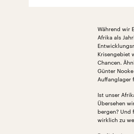
Während wir E
Afrika als Ja
Entwicklungsmi
Krisengebiet 
Chancen. Ähnl
Günter Nooke (
Auffanglager 
Ist unser Afr
Übersehen wi
bergen? Und f
wirklich zu w