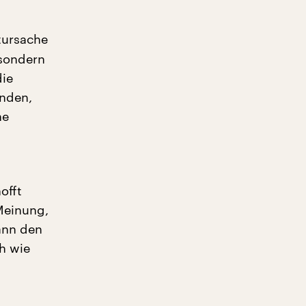
tursache
 sondern
die
enden,
ne
offt
 Meinung,
ann den
h wie