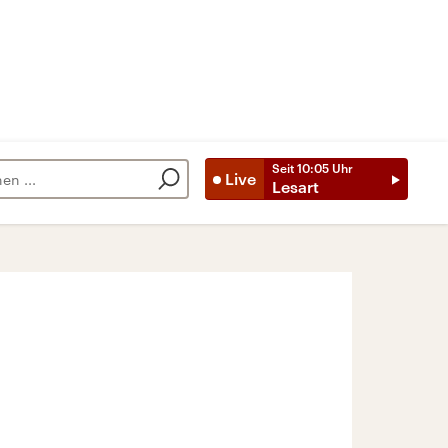
Seit
10:05
Uhr
Live
Lesart