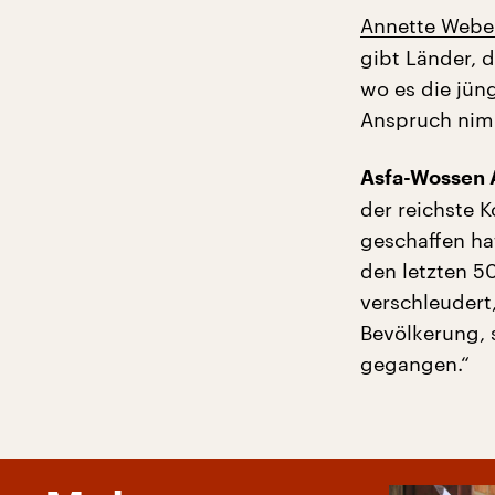
Annette Weber,
gibt Länder, 
wo es die jüng
Anspruch nimm
Asfa-Wossen 
der reichste K
geschaffen hat
den letzten 5
verschleudert,
Bevölkerung, 
gegangen.“