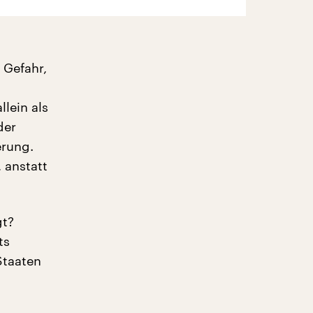
 Gefahr,
llein als
der
erung.
 anstatt
gt?
ts
Staaten