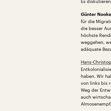
Es diskutieren
Günter Nooke
für die Migra
die besser Aus
höchste Rendi
weggehen, wei
adäquate Bezah
Hans-Christoph
Entkolonialisi
haben. Wir ha
von links bis
Weg der Entwi
auch wirtschaf
Almosenempfä