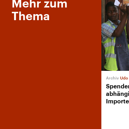
Mehr zum
Thema
Udo 
Spenden
abhängi
Importe