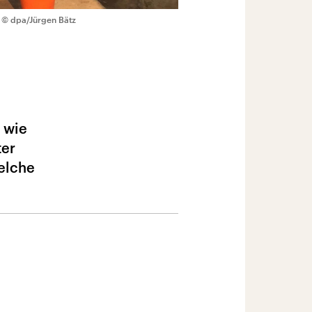
© dpa/Jürgen Bätz
r wie
ter
elche