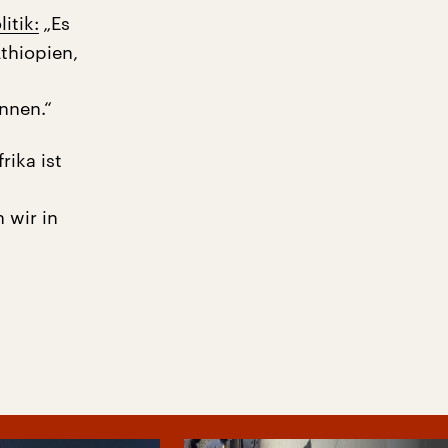
itik:
„Es
thiopien,
nnen.“
frika ist
 wir in