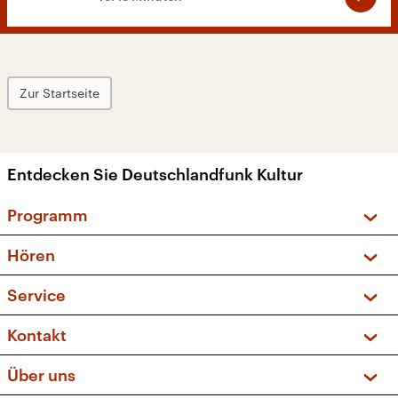
Zur Startseite
Entdecken Sie Deutschlandfunk Kultur
Programm
Vorschau und Rückschau
Hören
Sendungen und Podcasts
Livestream
Service
Musikliste
Frequenzen (UKW + DAB+)
FAQ
Kontakt
Kakadu – Das Kinderprogramm
Apps
Archiv
Hörerservice
Über uns
Newsletter
Social Media