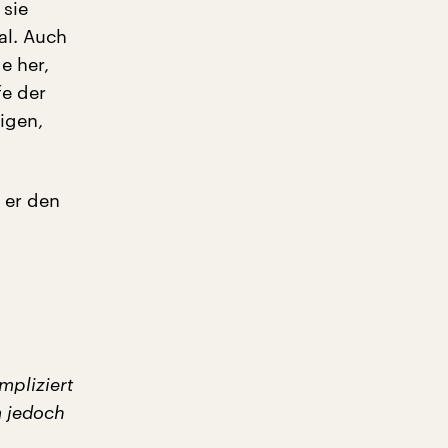
 sie
al. Auch
e her,
fe der
igen,
 er den
mpliziert
m jedoch