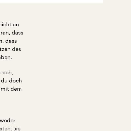
nicht an
ran, dass
n, dass
tzen des
aben.
oach,
t du doch
s mit dem
tweder
sten, sie