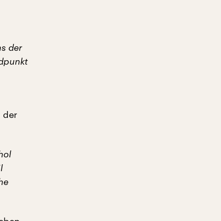
s der
ndpunkt
, der
hol
l
che