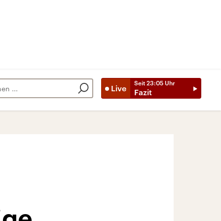
Seit
23:05
Uhr
Live
Fazit
ige