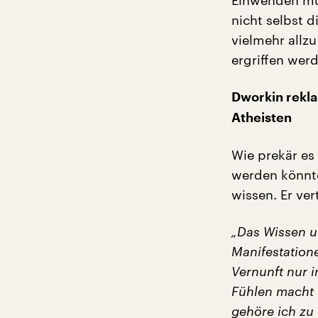
Einwenden mu
nicht selbst d
vielmehr allzu
ergriffen werd
Dworkin rekla
Atheisten
Wie prekär es
werden könnte
wissen. Er ver
„Das Wissen u
Manifestatione
Vernunft nur i
Fühlen macht 
gehöre ich zu 