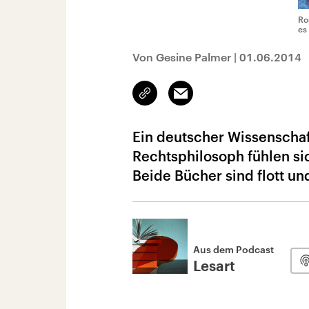
Ro
es
Von Gesine Palmer
|
01.06.2014
Link
Email
kopieren/teilen
Ein deutscher Wissenschaf
Rechtsphilosoph fühlen sic
Beide Bücher sind flott u
Aus dem Podcast
Lesart