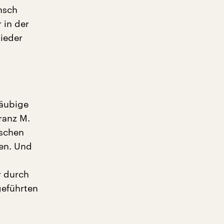
nsch
 in der
wieder
läubige
ranz M.
nschen
ren. Und
r durch
geführten