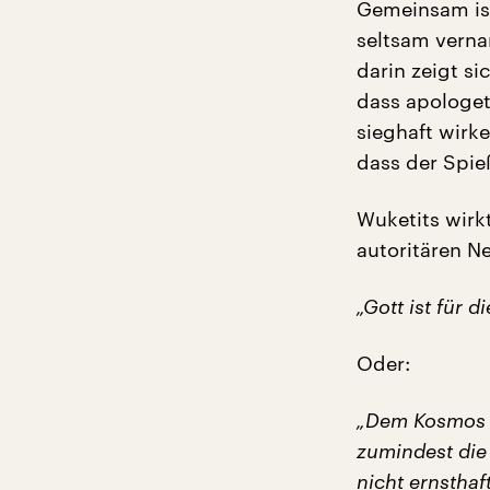
Gemeinsam ist
seltsam verna
darin zeigt si
dass apologet
sieghaft wirk
dass der Spi
Wuketits wirk
autoritären N
„Gott ist für 
Oder:
„Dem Kosmos si
zumindest die
nicht ernsthaf