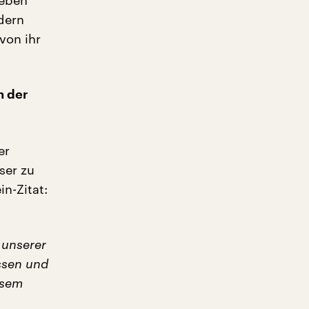
 eben
ndern
von ihr
n der
er
ser zu
n-Zitat:
 unserer
issen und
esem