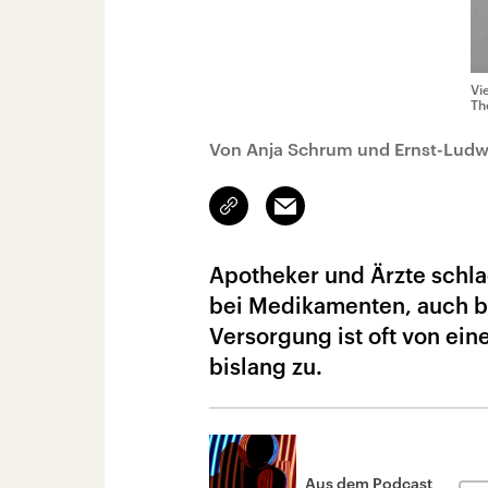
Vi
Th
Von Anja Schrum und Ernst-Ludw
Link
Email
kopieren/teilen
Apotheker und Ärzte schl
bei Medikamenten, auch be
Versorgung ist oft von ein
bislang zu.
Aus dem Podcast