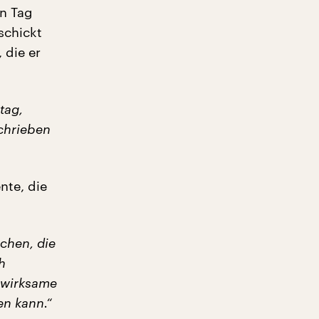
en Tag
schickt
 die er
tag,
schrieben
nte, die
chen, die
h
chwirksame
en kann.“