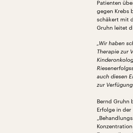
Patienten über
gegen Krebs b
schäkert mit d
Gruhn leitet d
„Wir haben sc
Therapie zur 
Kinderonkologi
Riesenerfolgss
auch diesen E
zur Verfügung
Bernd Gruhn b
Erfolge in de
„Behandlungsp
Konzentration