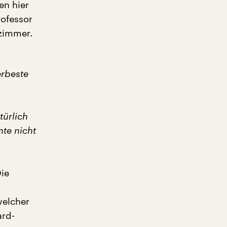
en hier
ofessor
lzimmer.
erbeste
türlich
te nicht
Die
welcher
ard-