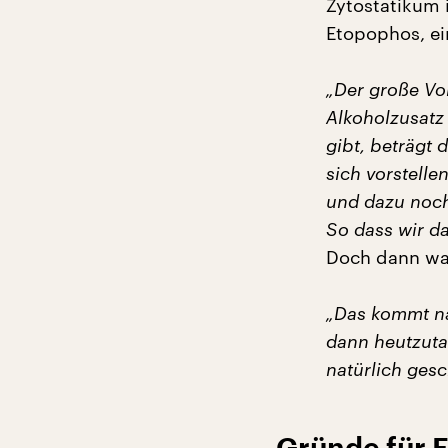
Zytostatikum 
Etopophos, ei
„Der große Vo
Alkoholzusatz
gibt, beträgt
sich vorstell
und dazu noch 
So dass wir da
Doch dann war
„Das kommt na
dann heutzutag
natürlich gesc