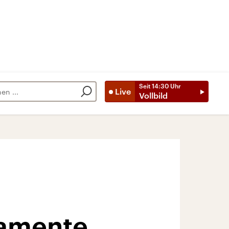
Seit
14:30
Uhr
Live
Vollbild
kamente