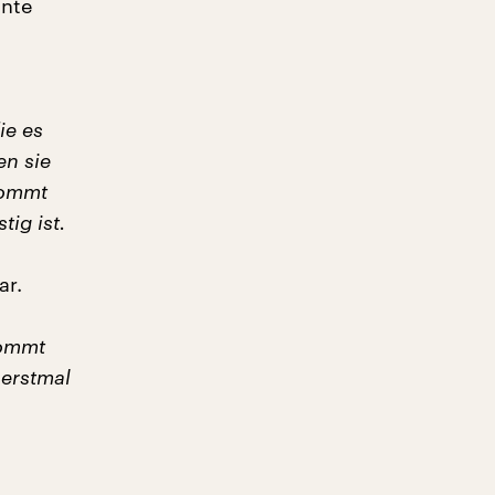
nnte
ie es
en sie
kommt
ig ist.
ar.
kommt
 erstmal