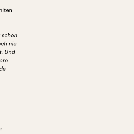
hlten
t schon
och nie
t. Und
Ware
ede
r