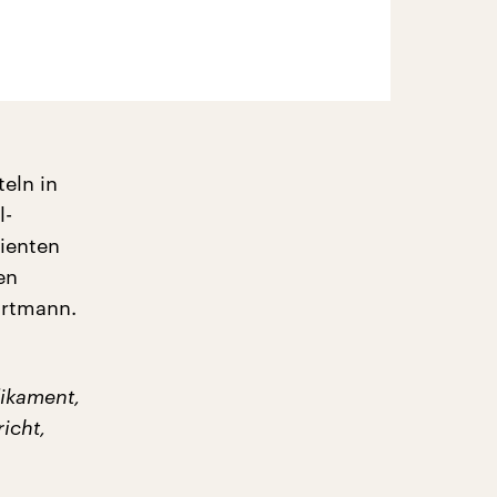
eln in
l-
tienten
en
artmann.
dikament,
icht,