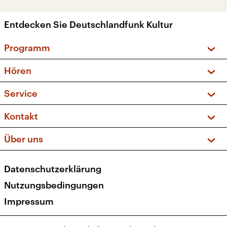
Entdecken Sie Deutschlandfunk Kultur
Programm
Vorschau und Rückschau
Hören
Sendungen und Podcasts
Livestream
Service
Musikliste
Frequenzen (UKW + DAB+)
FAQ
Kontakt
Kakadu – Das Kinderprogramm
Apps
Archiv
Hörerservice
Über uns
Newsletter
Social Media
Deutschlandradio
RSS
Datenschutzerklärung
Presse
Veranstaltungen
Nutzungsbedingungen
Karriere
Impressum
Transparenz
Korrekturen und Richtigstellungen